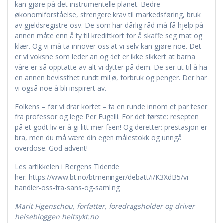
kan gjøre på det instrumentelle planet. Bedre
økonomiforståelse, strengere krav til markedsføring, bruk
av gjeldsregistre osv. De som har dårlig råd må få hjelp på
annen måte enn å ty til kredittkort for å skaffe seg mat og
klær. Og vi må ta innover oss at vi selv kan gjøre noe. Det
er vi voksne som leder an og det er ikke sikkert at barna
våre er så opptatte av alt vi dytter på dem. De ser ut til å ha
en annen bevissthet rundt miljø, forbruk og penger. Der har
vi også noe å bli inspirert av.
Folkens – før vi drar kortet – ta en runde innom et par teser
fra professor og lege Per Fugelli. For det første: resepten
på et godt liv er å gi litt mer faen! Og deretter: prestasjon er
bra, men du må være din egen målestokk og unngå
overdose. God advent!
Les artikkelen i Bergens Tidende
her: https://www.bt.no/btmeninger/debatt/i/K3XdB5/vi-
handler-oss-fra-sans-og-samling
Marit Figenschou, forfatter, foredragsholder og driver
helsebloggen heltsykt.no