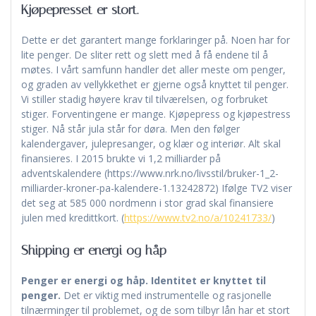
Kjøpepresset er stort.
Dette er det garantert mange forklaringer på. Noen har for
lite penger. De sliter rett og slett med å få endene til å
møtes. I vårt samfunn handler det aller meste om penger,
og graden av vellykkethet er gjerne også knyttet til penger.
Vi stiller stadig høyere krav til tilværelsen, og forbruket
stiger. Forventingene er mange. Kjøpepress og kjøpestress
stiger. Nå står jula står for døra. Men den følger
kalendergaver, julepresanger, og klær og interiør. Alt skal
finansieres. I 2015 brukte vi 1,2 milliarder på
adventskalendere (https://www.nrk.no/livsstil/bruker-1_2-
milliarder-kroner-pa-kalendere-1.13242872) Ifølge TV2 viser
det seg at 585 000 nordmenn i stor grad skal finansiere
julen med kredittkort. (
https://www.tv2.no/a/10241733/
)
Shipping er energi og håp
Penger er energi og håp. Identitet er knyttet til
penger.
Det er viktig med instrumentelle og rasjonelle
tilnærminger til problemet, og de som tilbyr lån har et stort