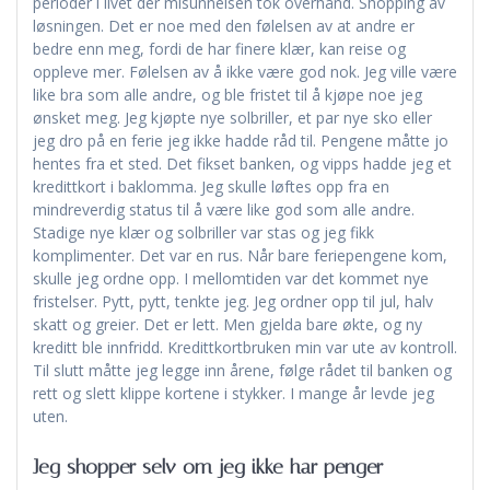
perioder i livet der misunnelsen tok overhånd. Shopping av
løsningen. Det er noe med den følelsen av at andre er
bedre enn meg, fordi de har finere klær, kan reise og
oppleve mer. Følelsen av å ikke være god nok. Jeg ville være
like bra som alle andre, og ble fristet til å kjøpe noe jeg
ønsket meg. Jeg kjøpte nye solbriller, et par nye sko eller
jeg dro på en ferie jeg ikke hadde råd til. Pengene måtte jo
hentes fra et sted. Det fikset banken, og vipps hadde jeg et
kredittkort i baklomma. Jeg skulle løftes opp fra en
mindreverdig status til å være like god som alle andre.
Stadige nye klær og solbriller var stas og jeg fikk
komplimenter. Det var en rus. Når bare feriepengene kom,
skulle jeg ordne opp. I mellomtiden var det kommet nye
fristelser. Pytt, pytt, tenkte jeg. Jeg ordner opp til jul, halv
skatt og greier. Det er lett. Men gjelda bare økte, og ny
kreditt ble innfridd. Kredittkortbruken min var ute av kontroll.
Til slutt måtte jeg legge inn årene, følge rådet til banken og
rett og slett klippe kortene i stykker. I mange år levde jeg
uten.
Jeg shopper selv om jeg ikke har penger