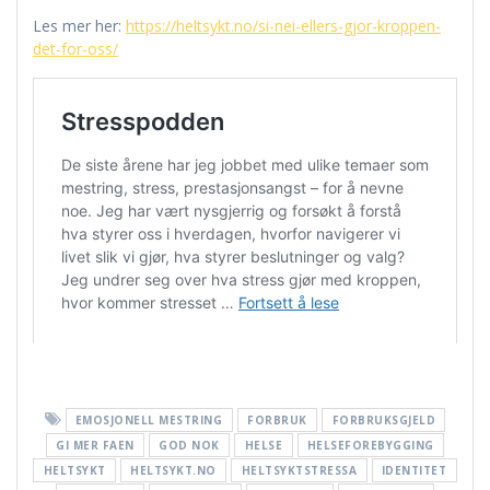
Les mer her:
https://heltsykt.no/si-nei-ellers-gjor-kroppen-
det-for-oss/
EMOSJONELL MESTRING
FORBRUK
FORBRUKSGJELD
GI MER FAEN
GOD NOK
HELSE
HELSEFOREBYGGING
HELTSYKT
HELTSYKT.NO
HELTSYKTSTRESSA
IDENTITET