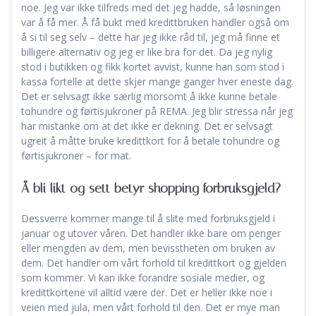
noe. Jeg var ikke tilfreds med det jeg hadde, så løsningen
var å få mer. Å få bukt med kredittbruken handler også om
å si til seg selv – dette har jeg ikke råd til, jeg må finne et
billigere alternativ og jeg er like bra for det. Da jeg nylig
stod i butikken og fikk kortet avvist, kunne han som stod i
kassa fortelle at dette skjer mange ganger hver eneste dag.
Det er selvsagt ikke særlig morsomt å ikke kunne betale
tohundre og førtisjukroner på REMA. Jeg blir stressa når jeg
har mistanke om at det ikke er dekning. Det er selvsagt
ugreit å måtte bruke kredittkort for å betale tohundre og
førtisjukroner – for mat.
Å bli likt og sett betyr shopping forbruksgjeld?
Dessverre kommer mange til å slite med forbruksgjeld i
januar og utover våren. Det handler ikke bare om penger
eller mengden av dem, men bevisstheten om bruken av
dem. Det handler om vårt forhold til kredittkort og gjelden
som kommer. Vi kan ikke forandre sosiale medier, og
kredittkortene vil alltid være der. Det er heller ikke noe i
veien med jula, men vårt forhold til den. Det er mye man