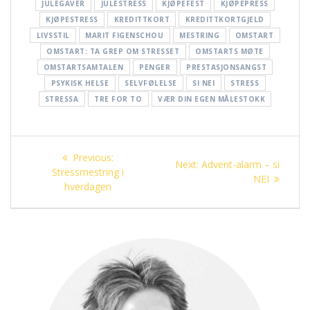
JULEGAVER
JULESTRESS
KJØPEFEST
KJØPEPRESS
KJØPESTRESS
KREDITTKORT
KREDITTKORTGJELD
LIVSSTIL
MARIT FIGENSCHOU
MESTRING
OMSTART
OMSTART: TA GREP OM STRESSET
OMSTARTS MØTE
OMSTARTSAMTALEN
PENGER
PRESTASJONSANGST
PSYKISK HELSE
SELVFØLELSE
SI NEI
STRESS
STRESSA
TRE FOR TO
VÆR DIN EGEN MÅLESTOKK
Innleggsnavigasjon
Previous
Previous:
Next
Next:
Advent-alarm – si
post:
Stressmestring i
post:
NEI
hverdagen