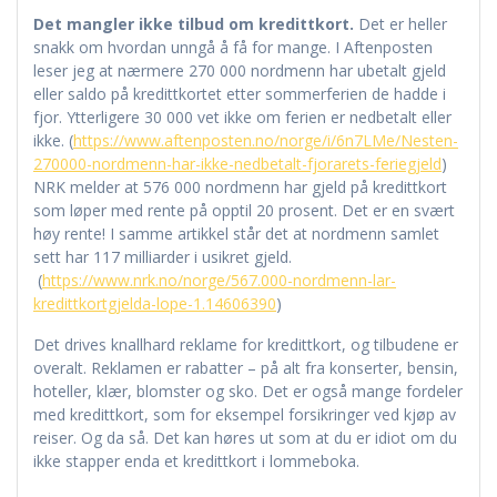
Det mangler ikke tilbud om kredittkort.
Det er heller
snakk om hvordan unngå å få for mange. I Aftenposten
leser jeg at nærmere 270 000 nordmenn har ubetalt gjeld
eller saldo på kredittkortet etter sommerferien de hadde i
fjor. Ytterligere 30 000 vet ikke om ferien er nedbetalt eller
ikke. (
https://www.aftenposten.no/norge/i/6n7LMe/Nesten-
270000-nordmenn-har-ikke-nedbetalt-fjorarets-feriegjeld
)
NRK melder at 576 000 nordmenn har gjeld på kredittkort
som løper med rente på opptil 20 prosent. Det er en svært
høy rente! I samme artikkel står det at nordmenn samlet
sett har 117 milliarder i usikret gjeld.
(
https://www.nrk.no/norge/567.000-nordmenn-lar-
kredittkortgjelda-lope-1.14606390
)
Det drives knallhard reklame for kredittkort, og tilbudene er
overalt. Reklamen er rabatter – på alt fra konserter, bensin,
hoteller, klær, blomster og sko. Det er også mange fordeler
med kredittkort, som for eksempel forsikringer ved kjøp av
reiser. Og da så. Det kan høres ut som at du er idiot om du
ikke stapper enda et kredittkort i lommeboka.