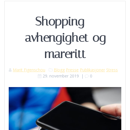
Shopping –
avhengighet og
mareritt
Marit Figenschou
Blogg
Presse
Publikasjoner
Stress
29. november 2019
|
0