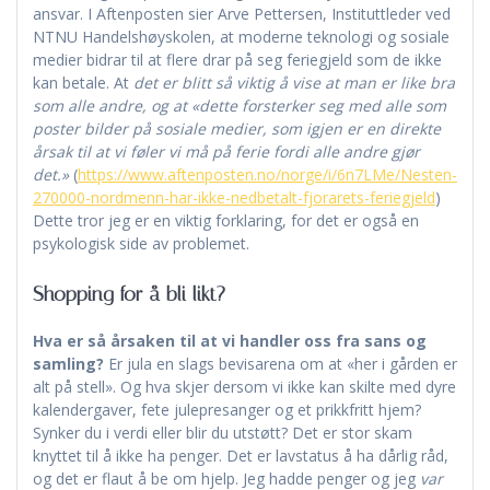
ansvar. I Aftenposten sier Arve Pettersen, Instituttleder ved
NTNU Handelshøyskolen, at moderne teknologi og sosiale
medier bidrar til at flere drar på seg feriegjeld som de ikke
kan betale. At
det er blitt så viktig å vise at man er like bra
som alle andre, og at «dette forsterker seg med alle som
poster bilder på sosiale medier, som igjen er en direkte
årsak til at vi føler vi må på ferie fordi alle andre gjør
det.»
(
https://www.aftenposten.no/norge/i/6n7LMe/Nesten-
270000-nordmenn-har-ikke-nedbetalt-fjorarets-feriegjeld
)
Dette tror jeg er en viktig forklaring, for det er også en
psykologisk side av problemet.
Shopping for å bli likt?
Hva er så årsaken til at vi handler oss fra sans og
samling?
Er jula en slags bevisarena om at «her i gården er
alt på stell». Og hva skjer dersom vi ikke kan skilte med dyre
kalendergaver, fete julepresanger og et prikkfritt hjem?
Synker du i verdi eller blir du utstøtt? Det er stor skam
knyttet til å ikke ha penger. Det er lavstatus å ha dårlig råd,
og det er flaut å be om hjelp. Jeg hadde penger og jeg
var