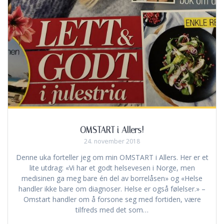
OMSTART i Allers!
24. november 2018
Denne uka forteller jeg om min OMSTART i Allers. Her er et
lite utdrag: «Vi har et godt helsevesen i Norge, men
medisinen ga meg bare én del av borrelåsen» og «Helse
handler ikke bare om diagnoser. Helse er også følelser.» –
Omstart handler om å forsone seg med fortiden, være
tilfreds med det som…