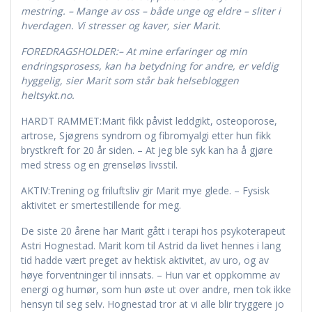
mestring. – Mange av oss – både unge og eldre – sliter i
hverdagen. Vi stresser og kaver, sier Marit.
FOREDRAGSHOLDER:
– At mine erfaringer og min
endringsprosess, kan ha betydning for andre, er veldig
hyggelig, sier Marit som står bak helsebloggen
heltsykt.no.
HARDT RAMMET:Marit fikk påvist leddgikt, osteoporose,
artrose, Sjøgrens syndrom og fibromyalgi etter hun fikk
brystkreft for 20 år siden. – At jeg ble syk kan ha å gjøre
med stress og en grenseløs livsstil.
AKTIV:Trening og friluftsliv gir Marit mye glede. – Fysisk
aktivitet er smertestillende for meg.
De siste 20 årene har Marit gått i terapi hos psykoterapeut
Astri Hognestad. Marit kom til Astrid da livet hennes i lang
tid hadde vært preget av hektisk aktivitet, av uro, og av
høye forventninger til innsats. – Hun var et oppkomme av
energi og humør, som hun øste ut over andre, men tok ikke
hensyn til seg selv. Hognestad tror at vi alle blir tryggere jo