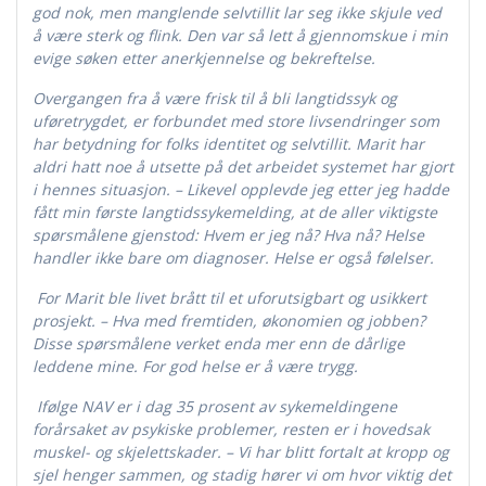
god nok, men manglende selvtillit lar seg ikke skjule ved
å være sterk og flink. Den var så lett å gjennomskue i min
evige søken etter anerkjennelse og bekreftelse.
Overgangen fra å være frisk til å bli langtidssyk og
uføretrygdet, er forbundet med store livsendringer som
har betydning for folks identitet og selvtillit. Marit har
aldri hatt noe å utsette på det arbeidet systemet har gjort
i hennes situasjon. – Likevel opplevde jeg etter jeg hadde
fått min første langtidssykemelding, at de aller viktigste
spørsmålene gjenstod: Hvem er jeg nå? Hva nå? Helse
handler ikke bare om diagnoser. Helse er også følelser.
F
or Marit ble livet brått til et uforutsigbart og usikkert
prosjekt. – Hva med fremtiden, økonomien og jobben?
Disse spørsmålene verket enda mer enn de dårlige
leddene mine. For god helse er å være trygg.
Ifølge NAV er i dag 35 prosent av sykemeldingene
forårsaket av psykiske problemer, resten er i hovedsak
muskel- og skjelettskader. – Vi har blitt fortalt at kropp og
sjel henger sammen, og stadig hører vi om hvor viktig det