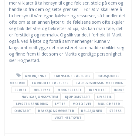
mer vi klarer å ta hensyn til egne følelser, stole på dem og
handle ut fra dem og sette grenser. – For at vi skal lære å
ta hensyn til våre egne følelser og ressurser, så handler det
ofte om at en annen lytter til de følelsene som ofte skjuler
seg bak det ytre og bekrefter at «ja, slik kan man føle, det
er forståelig og normalt». Og slik var det i forhold til Marit
også. Ved å lytte og forstå sammenhenger kunne vi
langsomt nedbygge det mønsteret som hadde utviklet seg
og finne frem til det som er Marits egentlige personlighet,
sier Hognestad.
ANERKJENNE
BARNSLIGE FØLELSER
EMOSJONELL
MESTRIN
FORBUDTE FØLELSER
FØLELSESMESSIG MESTRING
FRIHET
HELTSYKT
HENGERFESTE
IDENTITET
INDRE
NAVIGASJONSSYSTEM
KJØPOMSTART
LIVSSTIL
LIVSSTILSENDRING
LYTTE
MOTORVEI
MULIGHETER
OMSTART
REAKSJONSMØNSTER
RELASJONER
STRESS
VISIT HELTSYKT