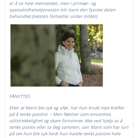
er å se hele mennesket, men i primær- og
spesialisthelsetjenesten blir bare den fysiske delen
behandlet.(teksten fortsetter under bildet).
FÅNYTTES
Etter at Marit ble syk og ufør, har hun brukt mye krefter
på å tenke positivt. – Men følelser som ensomhet,
utilstrekkelighet og skam forsvinner ikke ved hjelp av å
tenke positiv eller ta deg sammen, sier Marit som har lurt
på om hun ble syk fordi hun hadde tenkt positivt hele