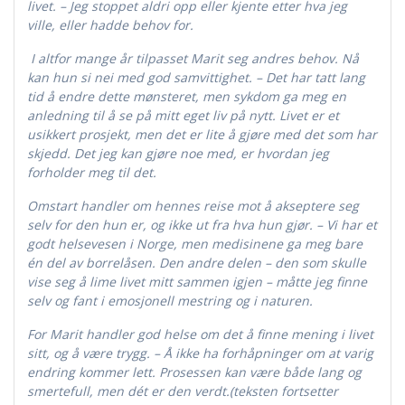
livet. – Jeg stoppet aldri opp eller kjente etter hva jeg
ville, eller hadde behov for.
I altfor mange år tilpasset Marit seg andres behov. Nå
kan hun si nei med god samvittighet. – Det har tatt lang
tid å endre dette mønsteret, men sykdom ga meg en
anledning til å se på mitt eget liv på nytt. Livet er et
usikkert prosjekt, men det er lite å gjøre med det som har
skjedd. Det jeg kan gjøre noe med, er hvordan jeg
forholder meg til det.
Omstart handler om hennes reise mot å akseptere seg
selv for den hun er, og ikke ut fra hva hun gjør. – Vi har et
godt helsevesen i Norge, men medisinene ga meg bare
én del av borrelåsen. Den andre delen – den som skulle
vise seg å lime livet mitt sammen igjen – måtte jeg finne
selv og fant i emosjonell mestring og i naturen.
For Marit handler god helse om det å finne mening i livet
sitt, og å være trygg. – Å ikke ha forhåpninger om at varig
endring kommer lett. Prosessen kan være både lang og
smertefull, men dét er den verdt.(teksten fortsetter