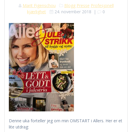
Marit Figenschou
Blogg
Presse
Profesjonell
kjærlighet
24. november 2018
|
0
Denne uka forteller jeg om min OMSTART i Allers. Her er et
lite utdrag: