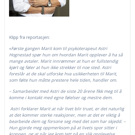
Klipp fra reportasjen:
«
Første gangen Marit kom til psykoterapeut Astri
Hognestad spør hun om hvordan Marit opplever å ha så
mange avtaler. Marit innrømmer at hun er fullstendig
kjørt og føler at hun ikke strekker til noe sted. Astri
foreslår at de skal utforske hva usikkerheten til Marit,
som følte hun måtte prestere hele tiden, handler om.
– Samarbeidet med Astri de siste 20 årene fikk meg til å
komme i kontakt med egne følelser og mestre dem.
Astri forklarer Marit at når livet blir truet, er det naturlig
at det kommer sterke reaksjoner, men at det er viktig å
bearbeide dem og forsone seg med det som har skjedd. –
Hun gjorde meg oppmerksom på at livets spor sitter i
kroppen, og at når jeg kom tett på en slik opplevelse