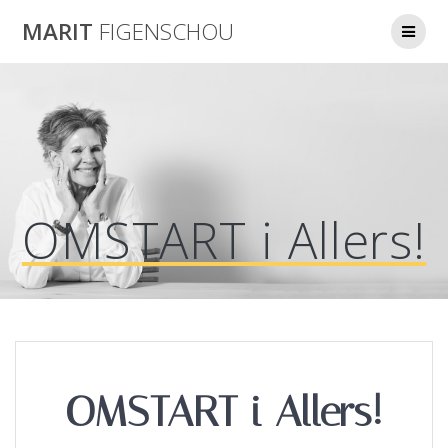
Skip
MARIT
FIGENSCHOU
to
content
OMSTART i Allers!
OMSTART i Allers!