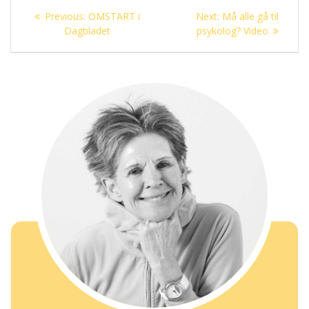
Innleggsnavigasjon
Previous
Next
Previous:
OMSTART i
Next:
Må alle gå til
post:
post:
Dagbladet
psykolog? Video