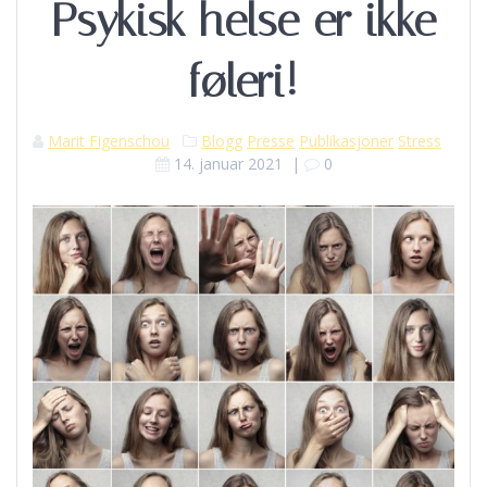
Psykisk helse er ikke
føleri!
Marit Figenschou
Blogg
Presse
Publikasjoner
Stress
14. januar 2021
|
0