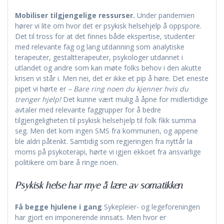
Mobiliser tilgjengelige ressurser.
Under pandemien
hører vi lite om hvor det er psykisk helsehjelp å oppspore.
Det til tross for at det finnes både ekspertise, studenter
med relevante fag og lang utdanning som analytiske
terapeuter, gestaltterapeuter, psykologer utdannet i
utlandet og andre som kan møte folks behov i den akutte
krisen vi står i. Men nei, det er ikke et pip å høre. Det eneste
pipet vi hørte er
– Bare ring noen du kjenner hvis du
trenger hjelp!
Det kunne vært mulig å åpne for midlertidige
avtaler med relevante faggrupper for å bedre
tilgjengeligheten til psykisk helsehjelp til folk fikk summa
seg. Men det kom ingen SMS fra kommunen, og appene
ble aldri påtenkt. Samtidig som regjeringen fra nyttår la
moms på psykoterapi, hørte vi igjen ekkoet fra ansvarlige
politikere om bare å ringe noen
.
Psykisk helse har mye å lære av somatikken
Få begge hjulene i gang
Sykepleier- og legeforeningen
har gjort en imponerende innsats. Men hvor er