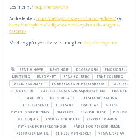
Les mer her
http://heltsykt.no
Andre lenker:
https://heltsykt.no/bonn-fra-bolgedalen/
og
https://heltsykt.no/farlig-ensomhet-ny-kronikk-i-dagens-
medisin/
Meld deg på nyhetsbrev fra meg her:
http://heltsykt.no
BENT H HØYE
BENT HØIE
DAGSAVISEN
EMOSJONELL
MESTRING
ENSOMHET
ERNA SOLBERG
ERNE SOLBERG
FARLIG ENSOMHET
FOREBYGGENDE HELSEARBEID
FØLELSER
ER MOTOTER
FØLELSER SOM NAVIGASJONSSYSTEM
FRA ORD
TIL HANDLING
HELSEDEBATT
HELSEFOREBYGGING
HELSEVESENET
HELTSYKT
KRAFTTAK
NORSK
PSYKOLOGIFORENING
OMSTART
PSYKISK HELSE
PSYKISK
HELSEHJELP
PSYKISK STRUKTUR
PSYKISK TRENING
PSYKISKE FORSTREKNINGER
RÅDET FOR PSYKISK HELSE
RESSURSER MÅ TIL
SE HELE MENNESKET
VI MÅ LÆRE AV