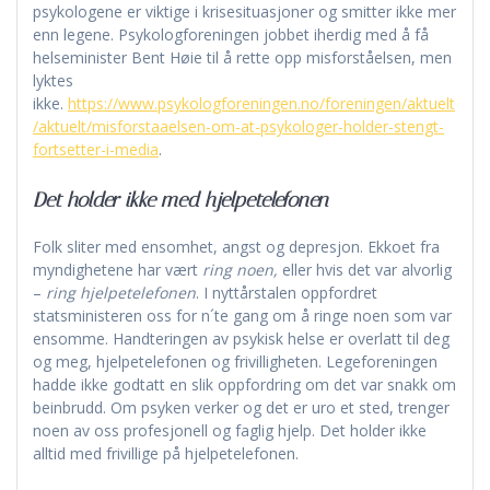
psykologene er viktige i krisesituasjoner og smitter ikke mer
enn legene. Psykologforeningen jobbet iherdig med å få
helseminister Bent Høie til å rette opp misforståelsen, men
lyktes
ikke.
https://www.psykologforeningen.no/foreningen/aktuelt
/aktuelt/misforstaaelsen-om-at-psykologer-holder-stengt-
fortsetter-i-media
.
Det holder ikke med hjelpetelefonen
Folk sliter med ensomhet, angst og depresjon. Ekkoet fra
myndighetene har vært
ring noen,
eller hvis det var alvorlig
–
ring hjelpetelefonen
. I nyttårstalen oppfordret
statsministeren oss for n´te gang om å ringe noen som var
ensomme. Handteringen av psykisk helse er overlatt til deg
og meg, hjelpetelefonen og frivilligheten. Legeforeningen
hadde ikke godtatt en slik oppfordring om det var snakk om
beinbrudd. Om psyken verker og det er uro et sted, trenger
noen av oss profesjonell og faglig hjelp. Det holder ikke
alltid med frivillige på hjelpetelefonen.