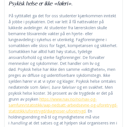
Psykisk helse er ikke «føleri».
På syttitallet ga det for oss studenter kjærkommen inntekt
å jobbe i psykiatrien. Det var lett å få nattevakter på
lukkede avdelinger. At studenter fra lærerskolen skulle
bemanne tilsvarende vakter på en hjerte- eller
lungeavdeling i sykehus er utenkelig. Fagforeningene i
somatikken ville sloss for faget, kompetansen og sikkerhet.
Somatikken har alltid hatt høy status, tydelige
ansvarsforhold og sterke fagforeninger. De forvalter
mennesker og sykdommer. Det handler om liv og
død. Psykisk helse har ikke den samme «viktigheten», men
preges av diffuse og uidentifiserbare sykdomstegn. Ikke
sjelden hører vi at vi syter og klager. Psykisk helse omtales
nedlatende som
føleri, bare følelser
og en svakhet. Men
psykisk helse koster. 36 prosent av de trygdede er det på
grunn av psyken
https://www.nav.no/no/nav-og-
samfunn/statistikk/aap-nedsatt-arbeidsevne-og-uforetrygd-
statistikk/uforetrygd/diagnoser-uforetrygd
. En
holdningsendring må til og myndighetene må vise
i
handling
at det satses og at hjelpen skal organiseres inn i