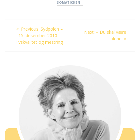
SOMATIKKEN
Innleggsnavigasjon
Previous
Previous:
Sydpolen –
Next
Next:
– Du skal være
post:
15. desember 2010 –
post:
alene
livskvalitet og mestring