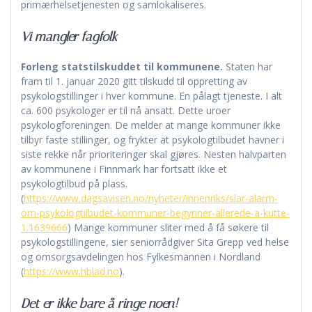
primærhelsetjenesten og samlokaliseres.
Vi mangler fagfolk
Forleng statstilskuddet til kommunene.
Staten har
fram til 1. januar 2020 gitt tilskudd til oppretting av
psykologstillinger i hver kommune. En pålagt tjeneste. I alt
ca. 600 psykologer er til nå ansatt. Dette uroer
psykologforeningen. De melder at mange kommuner ikke
tilbyr faste stillinger, og frykter at psykologtilbudet havner i
siste rekke når prioriteringer skal gjøres. Nesten halvparten
av kommunene i Finnmark har fortsatt ikke et
psykologtilbud på plass.
(
https://www.dagsavisen.no/nyheter/innenriks/slar-alarm-
om-psykologtilbudet-kommuner-begynner-allerede-a-kutte-
1.1639666
) Mange kommuner sliter med å få søkere til
psykologstillingene, sier seniorrådgiver Sita Grepp ved helse
og omsorgsavdelingen hos Fylkesmannen i Nordland
(
https://www.hblad.no
).
Det er ikke bare å ringe noen!