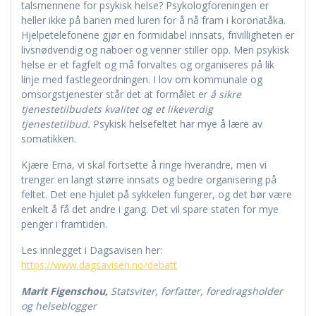
talsmennene for psykisk helse? Psykologforeningen er
heller ikke på banen med luren for å nå fram i koronatåka.
Hjelpetelefonene gjør en formidabel innsats, frivilligheten er
livsnødvendig og naboer og venner stiller opp. Men psykisk
helse er et fagfelt og må forvaltes og organiseres på lik
linje med fastlegeordningen. I lov om kommunale og
omsorgstjenester står det at formålet er
å sikre
tjenestetilbudets kvalitet og et likeverdig
tjenestetilbud.
Psykisk helsefeltet har mye å lære av
somatikken.
Kjære Erna, vi skal fortsette å ringe hverandre, men vi
trenger en langt større innsats og bedre organisering på
feltet. Det ene hjulet på sykkelen fungerer, og det bør være
enkelt å få det andre i gang. Det vil spare staten for mye
penger i framtiden.
Les innlegget i Dagsavisen her:
https://www.dagsavisen.no/debatt
Marit Figenschou,
Statsviter, forfatter, foredragsholder
og helseblogger