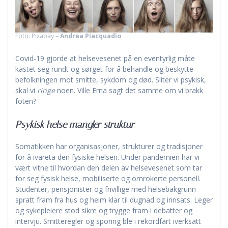
Foto: Pixabay –
Andrea Piacquadio
Covid-19 gjorde at helsevesenet på en eventyrlig måte
kastet seg rundt og sørget for å behandle og beskytte
befolkningen mot smitte, sykdom og død. Sliter vi psykisk,
skal vi
ringe
noen. Ville Erna sagt det samme om vi brakk
foten?
Psykisk helse mangler struktur
Somatikken har organisasjoner, strukturer og tradisjoner
for å ivareta den fysiske helsen. Under pandemien har vi
vært vitne til hvordan den delen av helsevesenet som tar
for seg fysisk helse, mobiliserte og omrokerte personell.
Studenter, pensjonister og frivillige med helsebakgrunn
spratt fram fra hus og heim klar til dugnad og innsats. Leger
og sykepleiere stod sikre og trygge fram i debatter og
intervju. Smitteregler og sporing ble i rekordfart iverksatt