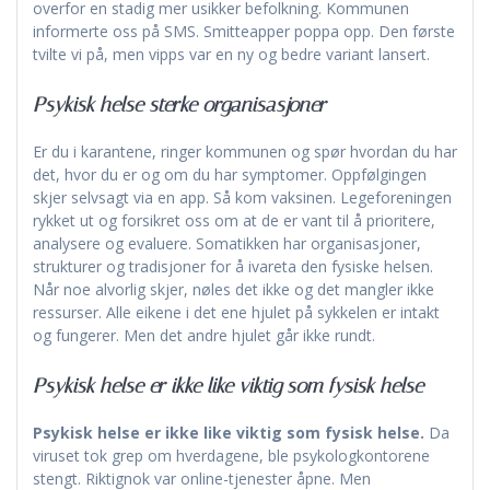
overfor en stadig mer usikker befolkning. Kommunen
informerte oss på SMS. Smitteapper poppa opp. Den første
tvilte vi på, men vipps var en ny og bedre variant lansert.
Psykisk helse sterke organisasjoner
Er du i karantene, ringer kommunen og spør hvordan du har
det, hvor du er og om du har symptomer. Oppfølgingen
skjer selvsagt via en app. Så kom vaksinen. Legeforeningen
rykket ut og forsikret oss om at de er vant til å prioritere,
analysere og evaluere. Somatikken har organisasjoner,
strukturer og tradisjoner for å ivareta den fysiske helsen.
Når noe alvorlig skjer, nøles det ikke og det mangler ikke
ressurser. Alle eikene i det ene hjulet på sykkelen er intakt
og fungerer. Men det andre hjulet går ikke rundt.
Psykisk helse er ikke like viktig som fysisk helse
Psykisk helse er ikke like viktig som fysisk helse.
Da
viruset tok grep om hverdagene, ble psykologkontorene
stengt. Riktignok var online-tjenester åpne. Men