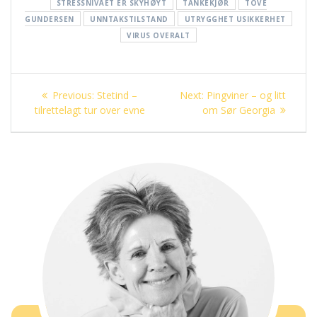
STRESSNIVÅET ER SKYHØYT
TANKEKJØR
TOVE
GUNDERSEN
UNNTAKSTILSTAND
UTRYGGHET USIKKERHET
VIRUS OVERALT
Innleggsnavigasjon
Previous
Next
Previous:
Stetind –
Next:
Pingviner – og litt
post:
post:
tilrettelagt tur over evne
om Sør Georgia