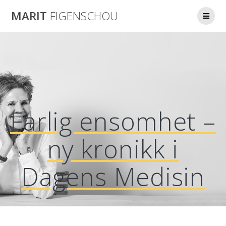
Skip
MARIT
FIGENSCHOU
to
content
Farlig ensomhet –
ny kronikk i
Dagens Medisin