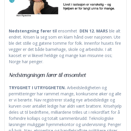
Nedstengning fører til
ensomhet
DEN 12. MARS
ble alt
endret. Krisen la seg som en klam hånd over nasjonen. Ute
ble det stille og gatene tomme for folk. Innenfor husets fire
vegger er det både barnehage, skole og arbeidsliv. I alt
kaoset er vi likevel heldige og mange kan misunne oss;
Norge har penger.
Nedstengningen fører til ensomhet
TRYGGHET I UTRYGGHETEN.
Arbeidsledigheten og
permitteringer har rammet mange, konkursene øker og alle
er vi berørte. Nav registrerer stadig nye arbeidsledige og
kurven over antallet ledige har aldri vært brattere. Krisehjelp
deles ut til bedriftene, milliardene trilles ut i rekordfart for å
forhindre kollaps og totalt sammenbrudd: Teknologiske
løsninger muliggjør hjemmekontor og undervisning. Penger
på bok, Nav, ekspertise og handlekraftige politikere sikrer