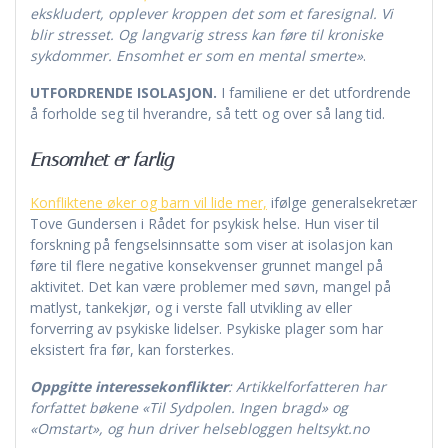
ekskludert, opplever kroppen det som et faresignal. Vi
blir stresset. Og langvarig stress kan føre til kroniske
sykdommer. Ensomhet er som en mental smerte»
.
UTFORDRENDE ISOLASJON.
I familiene er det utfordrende
å forholde seg til hverandre, så tett og over så lang tid.
Ensomhet er farlig
Konfliktene øker og barn vil lide mer,
ifølge generalsekretær
Tove Gundersen i Rådet for psykisk helse. Hun viser til
forskning på fengselsinnsatte som viser at isolasjon kan
føre til flere negative konsekvenser grunnet mangel på
aktivitet. Det kan være problemer med søvn, mangel på
matlyst, tankekjør, og i verste fall utvikling av eller
forverring av psykiske lidelser. Psykiske plager som har
eksistert fra før, kan forsterkes.
Oppgitte interessekonflikter
: Artikkelforfatteren har
forfattet bøkene «Til Sydpolen. Ingen bragd» og
«Omstart», og hun driver helsebloggen heltsykt.no