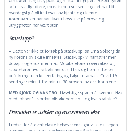
om bøter, fengsler, politi og militær inngripen. Pekefingeren
løftes stadig oftere, moralismen vokser – og det har blitt
hverdagslig å bli irettesatt av kjente og ukjente.
Koronaviruset har satt livet til oss alle på prøve og
utryggheten har vært stor
Statskupp?
– Dette var ikke et forsøk på statskupp, sa Erna Solberg da
ny koronalov skulle innføres. Statskupp? Vi hamstrer mer
dopapir og enda mer mat. Mobiltelefonen overvåkes og
rapporterer hvor vi befinner oss. I hus og heim sitter en
befolkning uten kriseerfaring og følger dramaet: Covid-19-
sendinger minutt for minutt. 38 prosent av oss bor alene.
MED SJOKK OG VANTRO.
Livsviktige spørsmål kverner: Hva
med jobben? Hvordan blir økonomien – og hva skal skje?
Fremtiden er usikker og ensomheten øker
I redsel for å overbelaste helsevesenet går vi ikke til legen,
vi ringer ikke 113 og vi avlyser timene på sykehus. Med