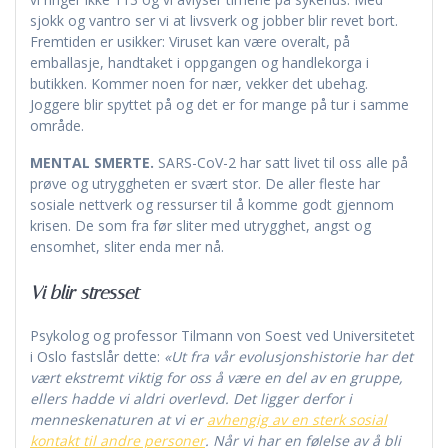
sjokk og vantro ser vi at livsverk og jobber blir revet bort.
Fremtiden er usikker: Viruset kan være overalt, på
emballasje, handtaket i oppgangen og handlekorga i
butikken. Kommer noen for nær, vekker det ubehag.
Joggere blir spyttet på og det er for mange på tur i samme
område.
MENTAL SMERTE.
SARS-CoV-2 har satt livet til oss alle på
prøve og utryggheten er svært stor. De aller fleste har
sosiale nettverk og ressurser til å komme godt gjennom
krisen. De som fra før sliter med utrygghet, angst og
ensomhet, sliter enda mer nå.
Vi blir stresset
Psykolog og professor Tilmann von Soest ved Universitetet
i Oslo fastslår dette:
«Ut fra vår evolusjonshistorie har det
vært ekstremt viktig for oss å være en del av en gruppe,
ellers hadde vi aldri overlevd. Det ligger derfor i
menneskenaturen at vi er
avhengig av en sterk sosial
kontakt til andre personer
. Når vi har en følelse av å bli