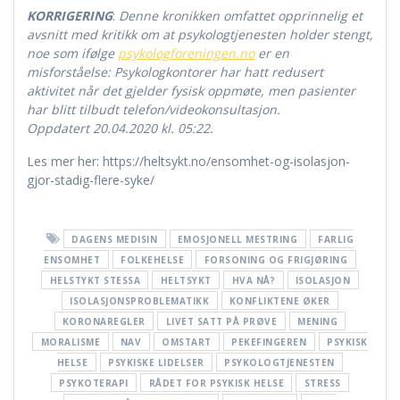
KORRIGERING
:
Denne kronikken omfattet opprinnelig et
avsnitt med kritikk om at psykologtjenesten holder stengt,
noe som ifølge
psykologforeningen.no
er en
misforståelse: Psykologkontorer har hatt redusert
aktivitet når det gjelder fysisk oppmøte, men pasienter
har blitt tilbudt telefon/videokonsultasjon.
Oppdatert 20.04.2020 kl. 05:22.
Les mer her: https://heltsykt.no/ensomhet-og-isolasjon-
gjor-stadig-flere-syke/
DAGENS MEDISIN
EMOSJONELL MESTRING
FARLIG
ENSOMHET
FOLKEHELSE
FORSONING OG FRIGJØRING
HELSTYKT STESSA
HELTSYKT
HVA NÅ?
ISOLASJON
ISOLASJONSPROBLEMATIKK
KONFLIKTENE ØKER
KORONAREGLER
LIVET SATT PÅ PRØVE
MENING
MORALISME
NAV
OMSTART
PEKEFINGEREN
PSYKISK
HELSE
PSYKISKE LIDELSER
PSYKOLOGTJENESTEN
PSYKOTERAPI
RÅDET FOR PSYKISK HELSE
STRESS