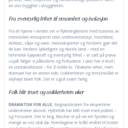
en viss trygghet i utryggheten.
Fra eventyrlig frihet til ensomhet og isolasjon
Fra et hjørne i verden ser vi flyktningleirene med tusenvis av
mennesker innesperret uten smittevernutstyr, munnbind,
Antibac, såpe og vann. Helseeksperter og forskere gjør det
de kan. Verdens lykkeligste og rikeste land – med en
himmelsk kjøpekraft og eventyrlig frihet – er satt på prøve.
Lojalt følger vi påbudene og forbudene. I uker har vi levd i
en unntakstilstand – for å redde liv. Tiltakene virker, men
dramaet har en annen side. Usikkerheten og stressnivået er
skyhøyt blant folk. Det er også svært farlig.
Folk blir truet og usikkerheten øker
DRAMATISK FOR ALLE.
Begrepsbruken fra ekspertene
understreker alvoret. Hyttefolk har blitt truet med politiet –
og Forsvaret. Det er krig, Blücher er på vei inn fjorden og
mange av oss skal dø. Hverdagene er brått endret til trusler