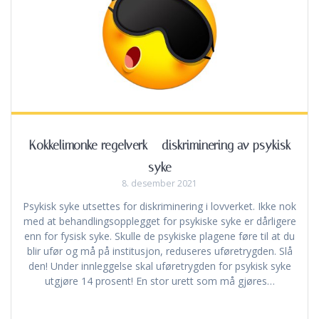
Kokkelimonke regelverk – diskriminering av psykisk
syke
8. desember 2021
Psykisk syke utsettes for diskriminering i lovverket. Ikke nok
med at behandlingsopplegget for psykiske syke er dårligere
enn for fysisk syke. Skulle de psykiske plagene føre til at du
blir ufør og må på institusjon, reduseres uføretrygden. Slå
den! Under innleggelse skal uføretrygden for psykisk syke
utgjøre 14 prosent! En stor urett som må gjøres…