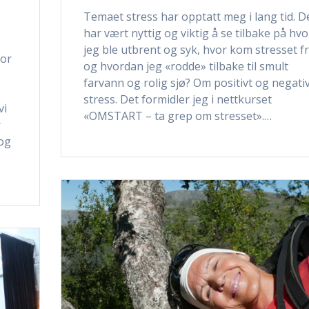
Temaet stress har opptatt meg i lang tid. D
har vært nyttig og viktig å se tilbake på hvo
jeg ble utbrent og syk, hvor kom stresset f
for
og hvordan jeg «rodde» tilbake til smult
farvann og rolig sjø? Om positivt og negati
stress. Det formidler jeg i nettkurset
vi
«OMSTART – ta grep om stresset».…
r
 og