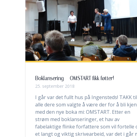
Boklansering – OMSTART fikk føtter!
25. september 2018
I går var det fullt hus på Ingensteds! TAKK ti
alle dere som valgte å være der for å bli kjen
med den nye boka mi: OMSTART. Etter en
strøm med boklanseringer, et hav av
fabelaktige flinke forfattere som vil fortelle
et langt og viktig skrivearbeid, var det i går 