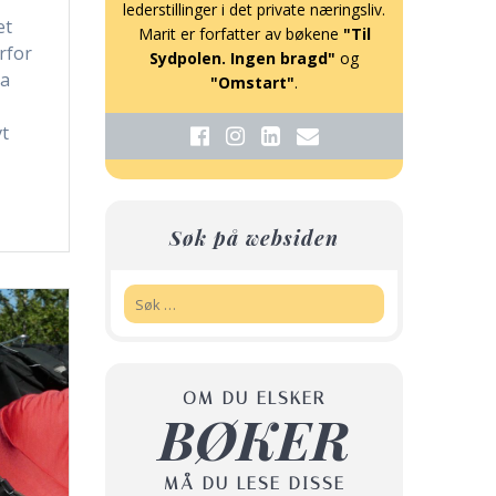
lederstillinger i det private næringsliv.
et
Marit er forfatter av bøkene
"Til
rfor
Sydpolen. Ingen bragd"
og
ra
"Omstart"
.
vt
Søk på websiden
Søk:
OM DU ELSKER
BØKER
MÅ DU LESE DISSE