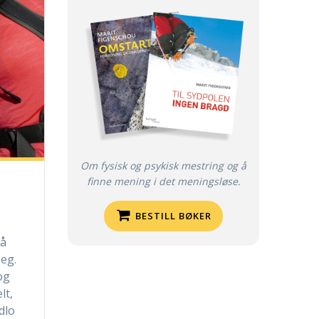
Om fysisk og psykisk mestring og å
finne mening i det meningsløse.
BESTILL BØKER
 å
eg.
og
lt,
dlo