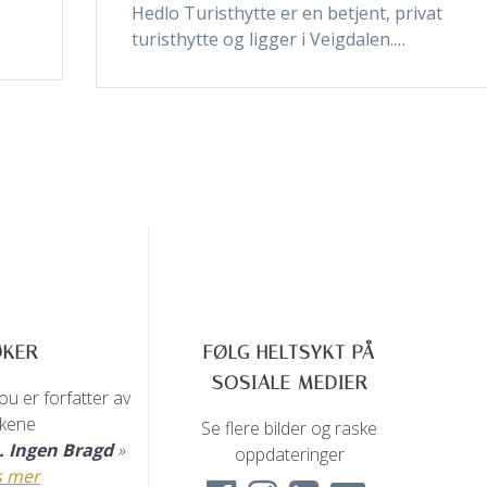
Hedlo Turisthytte er en betjent, privat
turisthytte og ligger i Veigdalen.…
ØKER
FØLG HELTSYKT PÅ
SOSIALE MEDIER
u er forfatter av
kene
Se flere bilder og raske
n. Ingen Bragd
»
oppdateringer
s mer