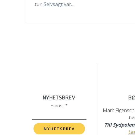
tur. Selvsagt var…
NYHETSBREV
B
E-post *
Marit Figenscho
bø
Till Sydpole
Le