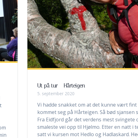
Ut på tur – Hårteigen
5. september 2020
l
Vi hadde snakket om at det kunne vært fint
t
kommet seg på Hårteigen. Så bød sjansen s
Fra Eidfjord går det verdens mest svingete 
smaleste vei opp til Hjølmo. Etter en natt i te
 om
satt vi kursen mot Hedlo og Hadlaskard. He
min