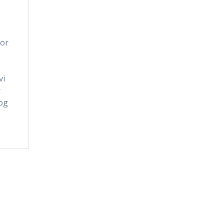
for
vi
r
 og