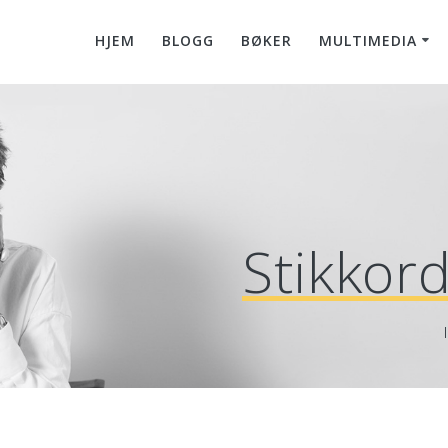
HJEM
BLOGG
BØKER
MULTIMEDIA
Stikkor