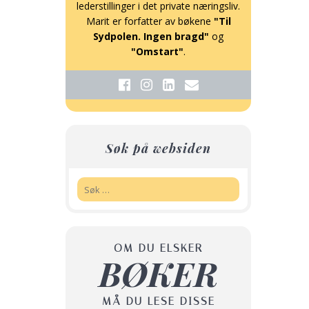
lederstillinger i det private næringsliv.
Marit er forfatter av bøkene
"Til
Sydpolen. Ingen bragd"
og
"Omstart"
.
Søk på websiden
Søk:
OM DU ELSKER
BØKER
MÅ DU LESE DISSE