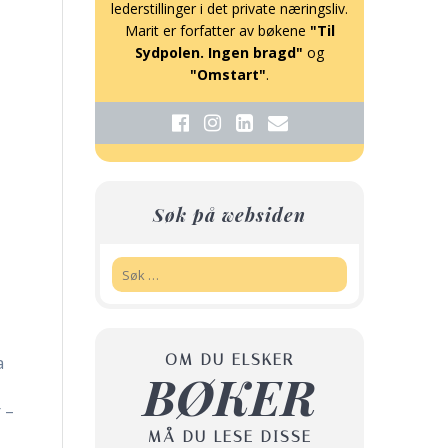
lederstillinger i det private næringsliv.
Marit er forfatter av bøkene
"Til
Sydpolen. Ingen bragd"
og
"Omstart"
.
Søk på websiden
Søk:
OM DU ELSKER
a
BØKER
 –
MÅ DU LESE DISSE