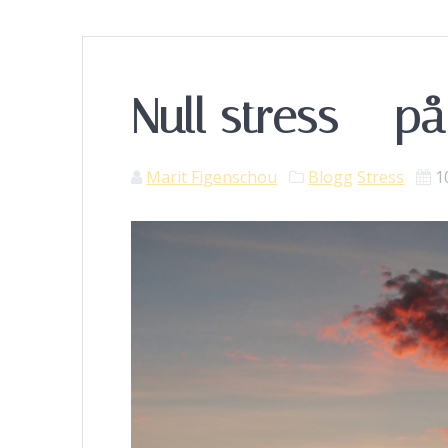
Null stress – på
Marit Figenschou
Blogg
Stress
1