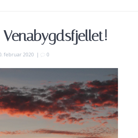
 Venabygdsfjellet!
0. februar 2020
|
0