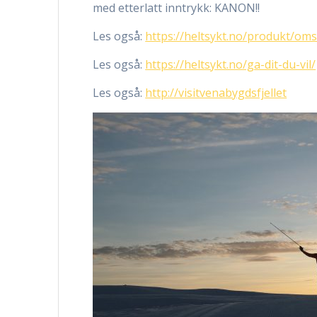
med etterlatt inntrykk: KANON!!
Les også:
https://heltsykt.no/produkt/oms
Les også:
https://heltsykt.no/ga-dit-du-vil/
Les også:
http://visitvenabygdsfjellet