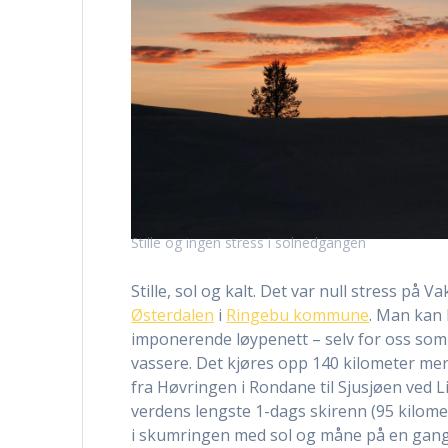
Stille og ingen stress i solnedgangen
Stille, sol og kalt. Det var null stress på
Østerdalen
i
Ringebu kommune
. Man kan 
imponerende løypenett – selv for oss som o
vassere. Det kjøres opp 140 kilometer mer
fra Høvringen i Rondane til Sjusjøen ved 
verdens lengste 1-dags skirenn (95 kilomete
i skumringen med sol og måne på en gang, 