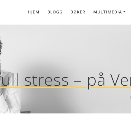
HJEM
BLOGG
BØKER
MULTIMEDIA
ull stress – på Ve