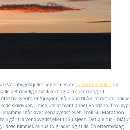
 Vakre Venabygdsfjellet ligger mellom
Gudbrandsdalen
og
kalle det rimelig snøsikkert og bra skiterreng. Et
fte frekventerer Sjusjøen. På nippe til å si at det var hakke
kede skiløyper, – med utsikt blant annet Rondane. Trolløyp
Lillehammer går over Venabygdsfjellet. Troll Ski Marathon –
r) går fra Venabygdsfjellet til Sjusjøen. Det ble tur – blåtur
ildrød himmel, minus to grader og stille. En ettermiddag