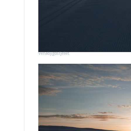
Venabygdsfjellet