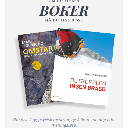
OM DU ELSKER
BØKER
MÅ DU LESE DISSE
Om fysisk og psykisk mestring og å finne mening i det
meningsløse.