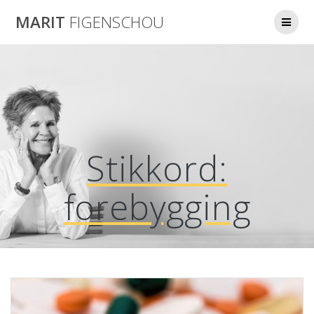
Skip
MARIT
FIGENSCHOU
to
content
Stikkord:
forebygging