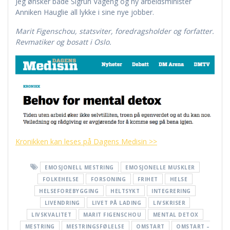
Jeg ønsker både Sigrun Vågeng og ny arbeidsminister
Anniken Hauglie all lykke i sine nye jobber.
Marit Figenschou, statsviter, foredragsholder og forfatter.
Revmatiker og bosatt i Oslo.
Kronikken kan leses på Dagens Medisin >>
EMOSJONELL MESTRING
EMOSJONELLE MUSKLER
FOLKEHELSE
FORSONING
FRIHET
HELSE
HELSEFOREBYGGING
HELTSYKT
INTEGRERING
LIVENDRING
LIVET PÅ LADING
LIVSKRISER
LIVSKVALITET
MARIT FIGENSCHOU
MENTAL DETOX
MESTRING
MESTRINGSFØLELSE
OMSTART
OMSTART –