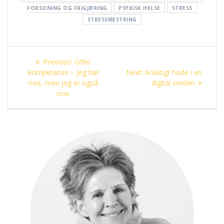
FORSONING OG FRIGJØRING
PSYKISK HELSE
STRESS
STRESSMESTRING
Innleggsnavigasjon
Previous
Previous:
Offer
post:
Next
kompetanse – Jeg har
Next:
Analogt hode i en
post:
noe, men jeg er også
digital verden
noe