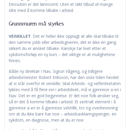
Dessuten er det lønnsomt: Uten et slikt tilbud vil mange
slite med å komme tilbake i arbeid.
Grunnmuren må styrkes
VEISKILLET
. Det er heller ikke opplagt at alle skal tilbake til
den samme jobb eller arbeidsgiveren, det er ikke en gang
sikkert du er ønsket tilbake. Kanskje tar livet etter et
sykdomsforløp en ny kurs – det viktige er at mulighetene
finnes.
Både ny direktør i Nav, Sigrun Vågeng, og tidligere
arbeidsminister Robert Eriksson, har den siste tiden hevdet
at vi står overfor et veiskille. Skal Arbeids- og velferdsetaten
lykkes med å få flere inn i arbeidslivet, må vi gjenreise a-en i
Nav. Det er en god begynnelse. Er det noe folk ønsker seg,
så er det å komme tilbake i arbeid. Et sentralt element i å
gjenreise a-en er å gjenreise selvtillit, tro og overbevisning
om at du ikke bare har noe – arbeidsavklaringspenger, en
sykdom, en diagnose, men at du er noe.