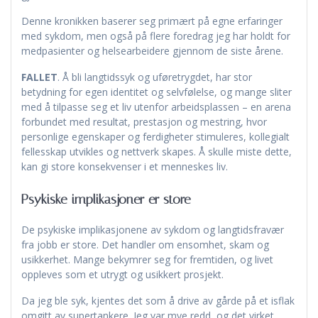
Denne kronikken baserer seg primært på egne erfaringer
med sykdom, men også på flere foredrag jeg har holdt for
medpasienter og helsearbeidere gjennom de siste årene.
FALLET
. Å bli langtidssyk og uføretrygdet, har stor
betydning for egen identitet og selvfølelse, og mange sliter
med å tilpasse seg et liv utenfor arbeidsplassen – en arena
forbundet med resultat, prestasjon og mestring, hvor
personlige egenskaper og ferdigheter stimuleres, kollegialt
fellesskap utvikles og nettverk skapes. Å skulle miste dette,
kan gi store konsekvenser i et menneskes liv.
Psykiske implikasjoner er store
De psykiske implikasjonene av sykdom og langtidsfravær
fra jobb er store. Det handler om ensomhet, skam og
usikkerhet. Mange bekymrer seg for fremtiden, og livet
oppleves som et utrygt og usikkert prosjekt.
Da jeg ble syk, kjentes det som å drive av gårde på et isflak
omgitt av supertankere. Jeg var mye redd, og det virket