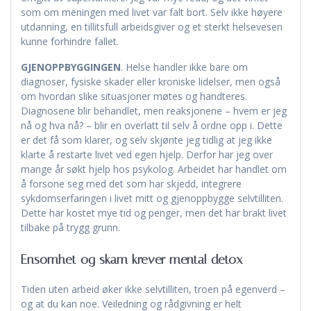
som om meningen med livet var falt bort. Selv ikke høyere
utdanning, en tillitsfull arbeidsgiver og et sterkt helsevesen
kunne forhindre fallet.
GJENOPPBYGGINGEN
. Helse handler ikke bare om
diagnoser, fysiske skader eller kroniske lidelser, men også
om hvordan slike situasjoner møtes og handteres.
Diagnosene blir behandlet, men reaksjonene – hvem er jeg
nå og hva nå? – blir en overlatt til selv å ordne opp i. Dette
er det få som klarer, og selv skjønte jeg tidlig at jeg ikke
klarte å restarte livet ved egen hjelp. Derfor har jeg over
mange år søkt hjelp hos psykolog. Arbeidet har handlet om
å forsone seg med det som har skjedd, integrere
sykdomserfaringen i livet mitt og gjenoppbygge selvtilliten.
Dette har kostet mye tid og penger, men det har brakt livet
tilbake på trygg grunn.
Ensomhet og skam krever mental detox
Tiden uten arbeid øker ikke selvtilliten, troen på egenverd –
og at du kan noe. Veiledning og rådgivning er helt