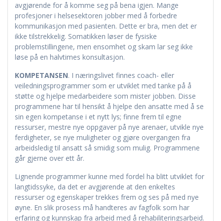
avgjørende for å komme seg på bena igjen. Mange
profesjoner i helsesektoren jobber med å forbedre
kommunikasjon med pasienten. Dette er bra, men det er
ikke tilstrekkelig. Somatikken løser de fysiske
problemstillingene, men ensomhet og skam lar seg ikke
løse på en halvtimes konsultasjon.
KOMPETANSEN
. I næringslivet finnes coach- eller
veiledningsprogrammer som er utviklet med tanke på å
støtte og hjelpe medarbeidere som mister jobben. Disse
programmene har til hensikt å hjelpe den ansatte med å se
sin egen kompetanse i et nytt lys; finne frem til egne
ressurser, mestre nye oppgaver på nye arenaer, utvikle nye
ferdigheter, se nye muligheter og gjøre overgangen fra
arbeidsledig til ansatt så smidig som mulig. Programmene
går gjerne over ett år.
Lignende programmer kunne med fordel ha blitt utviklet for
langtidssyke, da det er avgjørende at den enkeltes
ressurser og egenskaper trekkes frem og ses på med nye
øyne. En slik prosess må handteres av fagfolk som har
erfaring og kunnskap fra arbeid med å rehabiliteringsarbeid.