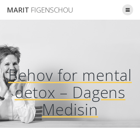
Skip
MARIT
FIGENSCHOU
to
content
Behov for mental
detox – Dagens
Medisin