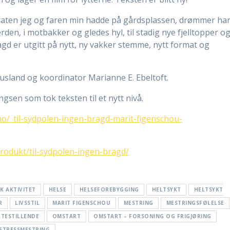
 praten jeg og faren min hadde på gårdsplassen, drømmer ha
den, i motbakker og gledes hyl, til stadig nye fjelltopper o
bragd er utgitt på nytt, ny vakker stemme, nytt format og
sland og koordinator Marianne E. Ebeltoft.
lingsen som tok teksten til et nytt nivå.
o/_til-sydpolen-ingen-bragd-marit-figenschou-
produkt/til-sydpolen-ingen-bragd/
SK AKTIVITET
HELSE
HELSEFOREBYGGING
HELTSYKT
HELTSYKT
R
LIVSSTIL
MARIT FIGENSCHOU
MESTRING
MESTRINGSFØLELSE
RTESTILLENDE
OMSTART
OMSTART – FORSONING OG FRIGJØRING
STRESSMESTRING