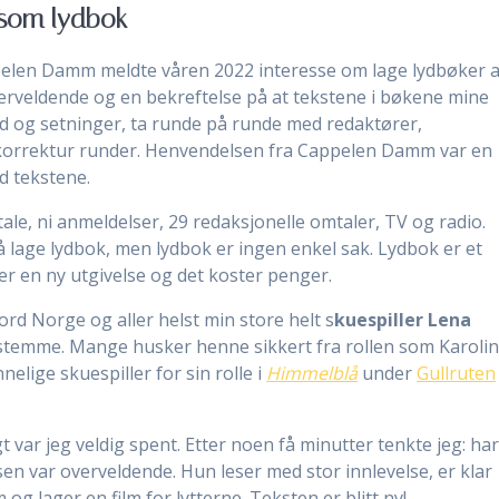
som lydbok
len Damm meldte våren 2022 interesse om lage lydbøker 
rveldende og en bekreftelse på at tekstene i bøkene mine
ord og setninger, ta runde på runde med redaktører,
 korrektur runder. Henvendelsen fra Cappelen Damm var en
d tekstene.
ale, ni anmeldelser, 29 redaksjonelle omtaler, TV og radio.
å lage lydbok, men lydbok er ingen enkel sak. Lydbok er et
 er en ny utgivelse og det koster penger.
rd Norge og aller helst min store helt s
kuespiller Lena
 stemme. Mange husker henne sikkert fra rollen som Karoli
nelige skuespiller for sin rolle i
Himmelblå
under
Gullruten
 var jeg veldig spent. Etter noen få minutter tenkte jeg: ha
sen var overveldende. Hun leser med stor innlevelse, er klar
 og lager en film for lytterne. Teksten er blitt ny!