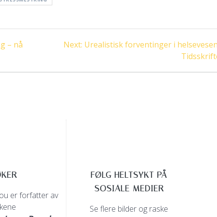
Next
ng – nå
Next:
Urealistisk forventinger i helsevese
post:
Tidsskrift
ØKER
FØLG HELTSYKT PÅ
SOSIALE MEDIER
u er forfatter av
kene
Se flere bilder og raske