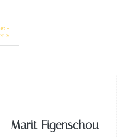
net –
et
Marit Figenschou