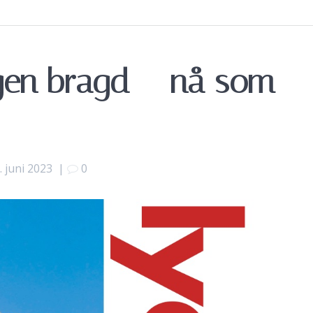
ngen bragd – nå som
. juni 2023
|
0