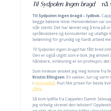
Til Sydpolen Ingen bragd
– nå 
Til Sydpolen Ingen bragd – lydbok.
Cappe
begge bøkene mine. Henvendelsen var ove
står sterkt. Det har lønnet seg å kna på 
språkvaskere og konsulenter og utallige
belønning for grundig og hardt arbeid me
Til Sydpolen Ingen bragd
har fått bred omt
Den er også utgitt som e-bok. Jeg ønsket 
håndverk, innlesning er en profesjon, det
Som innleser ønsket jeg meg kvinne fra No
Kristin Ellingsen
. En vakker, lun og varm
i
Himmelblå
.
Hun fikk prisen for beste kvin
2009
.
Så kom lydfila fra Cappelen Damm. Selvsagt
jeg virkelig skrevet den teksten? Opplevel
og ekte. Hun gir teksten bilder uten skjerm