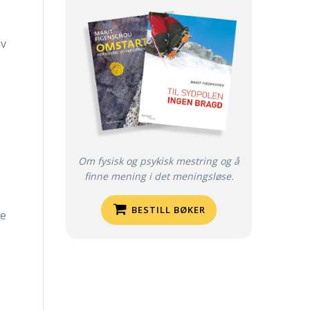
av
Om fysisk og psykisk mestring og å
finne mening i det meningsløse.
BESTILL BØKER
ne
r