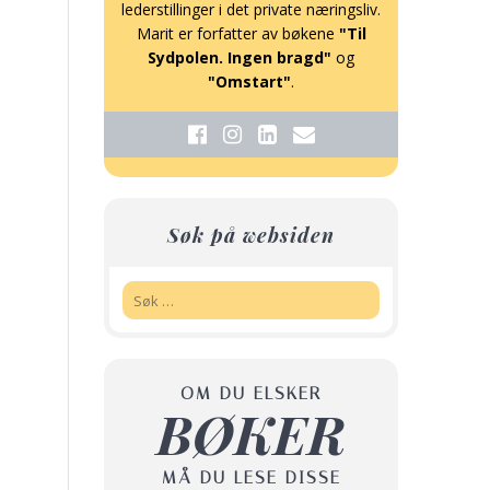
lederstillinger i det private næringsliv.
Marit er forfatter av bøkene
"Til
Sydpolen. Ingen bragd"
og
"Omstart"
.
Søk på websiden
Søk:
OM DU ELSKER
BØKER
MÅ DU LESE DISSE