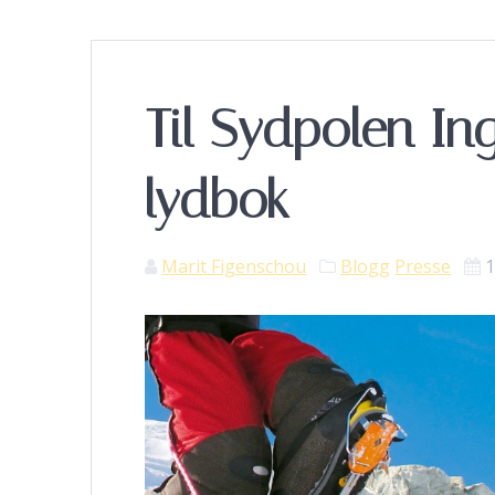
Til Sydpolen I
lydbok
Marit Figenschou
Blogg
Presse
1