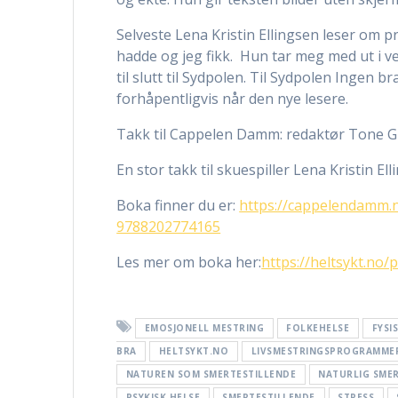
Selveste Lena Kristin Ellingsen leser om
hadde og jeg fikk. Hun tar meg med ut i ver
til slutt til Sydpolen. Til Sydpolen Ingen 
forhåpentligvis når den nye lesere.
Takk til Cappelen Damm: redaktør Tone Gu
En stor takk til skuespiller Lena Kristin El
Boka finner du er:
https://cappelendamm.n
9788202774165
Les mer om boka her:
https://heltsykt.no/
EMOSJONELL MESTRING
FOLKEHELSE
FYSI
BRA
HELTSYKT.NO
LIVSMESTRINGSPROGRAMME
NATUREN SOM SMERTESTILLENDE
NATURLIG SME
PSYKISK HELSE
SMERTESTILLENDE
STRESS