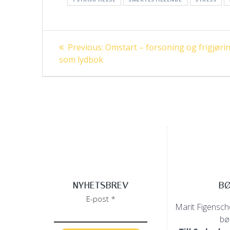
Innleggsnavigasjon
Previous
Previous:
Omstart – forsoning og frigjøri
post:
som lydbok
NYHETSBREV
B
E-post *
Marit Figenscho
bø