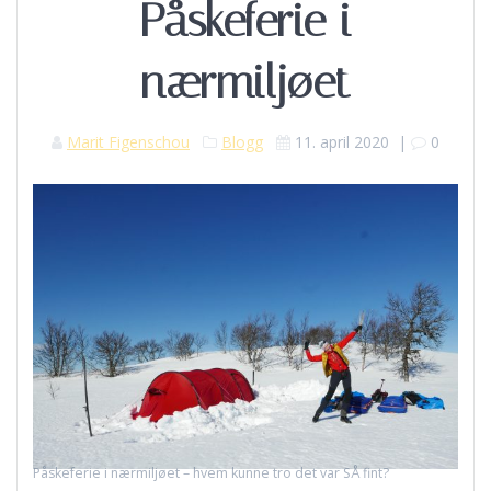
Påskeferie i
nærmiljøet
Marit Figenschou
Blogg
11. april 2020
|
0
Påskeferie i nærmiljøet – hvem kunne tro det var SÅ fint?