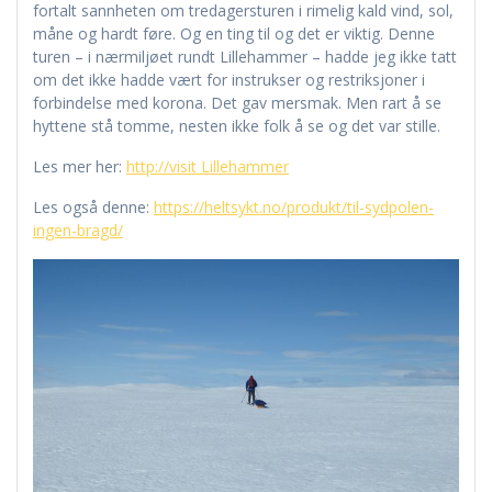
fortalt sannheten om tredagersturen i rimelig kald vind, sol,
måne og hardt føre. Og en ting til og det er viktig. Denne
turen – i nærmiljøet rundt Lillehammer – hadde jeg ikke tatt
om det ikke hadde vært for instrukser og restriksjoner i
forbindelse med korona. Det gav mersmak. Men rart å se
hyttene stå tomme, nesten ikke folk å se og det var stille.
Les mer her:
http://visit Lillehammer
Les også denne:
https://heltsykt.no/produkt/til-sydpolen-
ingen-bragd/