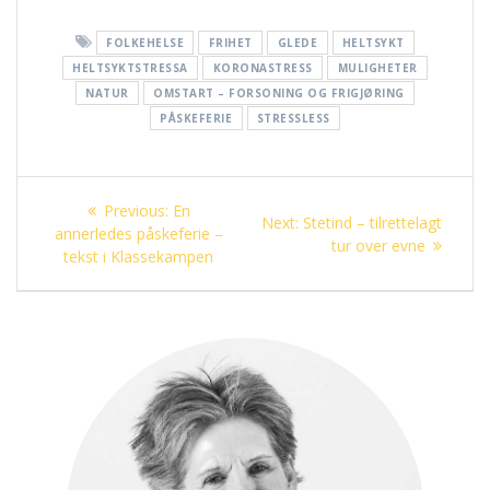
FOLKEHELSE
FRIHET
GLEDE
HELTSYKT
HELTSYKTSTRESSA
KORONASTRESS
MULIGHETER
NATUR
OMSTART – FORSONING OG FRIGJØRING
PÅSKEFERIE
STRESSLESS
Innleggsnavigasjon
Previous
Previous:
En
Next
Next:
Stetind – tilrettelagt
post:
annerledes påskeferie –
post:
tur over evne
tekst i Klassekampen