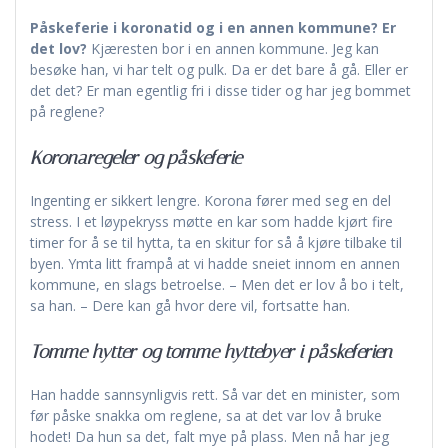
Påskeferie i koronatid og i en annen kommune? Er
det lov?
Kjæresten bor i en annen kommune. Jeg kan
besøke han, vi har telt og pulk. Da er det bare å gå. Eller er
det det? Er man egentlig fri i disse tider og har jeg bommet
på reglene?
Koronaregeler og påskeferie
Ingenting er sikkert lengre. Korona fører med seg en del
stress. I et løypekryss møtte en kar som hadde kjørt fire
timer for å se til hytta, ta en skitur for så å kjøre tilbake til
byen. Ymta litt frampå at vi hadde sneiet innom en annen
kommune, en slags betroelse. – Men det er lov å bo i telt,
sa han. – Dere kan gå hvor dere vil, fortsatte han.
Tomme hytter og tomme hyttebyer i påskeferien
Han hadde sannsynligvis rett. Så var det en minister, som
før påske snakka om reglene, sa at det var lov å bruke
hodet! Da hun sa det, falt mye på plass. Men nå har jeg