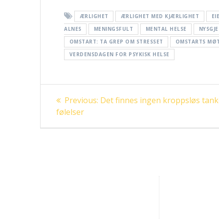
ÆRLIGHET
ÆRLIGHET MED KJÆRLIGHET
EI
ALNES
MENINGSFULT
MENTAL HELSE
NYSGJ
OMSTART: TA GREP OM STRESSET
OMSTARTS MØ
VERDENSDAGEN FOR PSYKISK HELSE
Innleggsnavigasjon
Previous
Previous:
Det finnes ingen kroppsløs tanke
post:
følelser