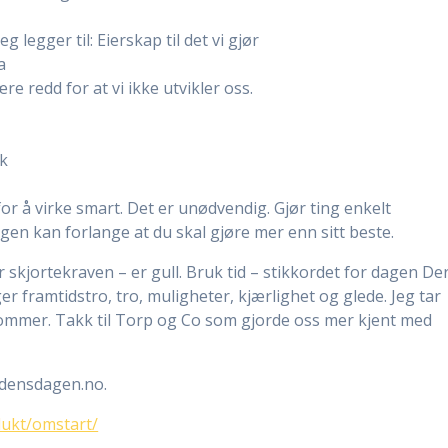
g legger til: Eierskap til det vi gjør
a
e redd for at vi ikke utvikler oss.
kk
or å virke smart. Det er unødvendig. Gjør ting enkelt
 Ingen kan forlange at du skal gjøre mer enn sitt beste.
r skjortekraven – er gull. Bruk tid – stikkordet for dagen De
ger framtidstro, tro, muligheter, kjærlighet og glede. Jeg tar
ommer. Takk til Torp og Co som gjorde oss mer kjent med
rdensdagen.no.
dukt/omstart/