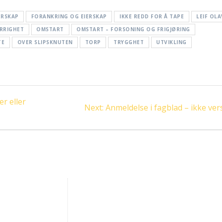
ERSKAP
FORANKRING OG EIERSKAP
IKKE REDD FOR Å TAPE
LEIF OLA
ERRIGHET
OMSTART
OMSTART – FORSONING OG FRIGJØRING
TE
OVER SLIPSKNUTEN
TORP
TRYGGHET
UTVIKLING
r eller
Next
Next:
Anmeldelse i fagblad – ikke vers
post: