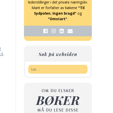
lederstillinger i det private næringsliv.
Marit er forfatter av bøkene
"Til
Sydpolen. Ingen bragd"
og
"Omstart"
.
g
Søk på websiden
så
Søk:
OM DU ELSKER
BØKER
MÅ DU LESE DISSE