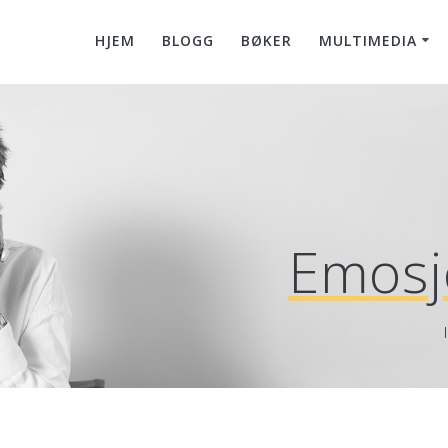
HJEM
BLOGG
BØKER
MULTIMEDIA
Emosj