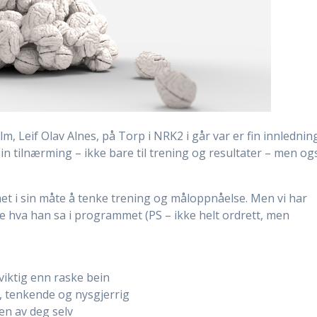
m, Leif Olav Alnes, på Torp i NRK2 i går var er fin innlednin
sin tilnærming – ikke bare til trening og resultater – men og
het i sin måte å tenke trening og måloppnåelse. Men vi har
 hva han sa i programmet (PS – ikke helt ordrett, men
 viktig enn raske bein
t, tenkende og nysgjerrig
en av deg selv