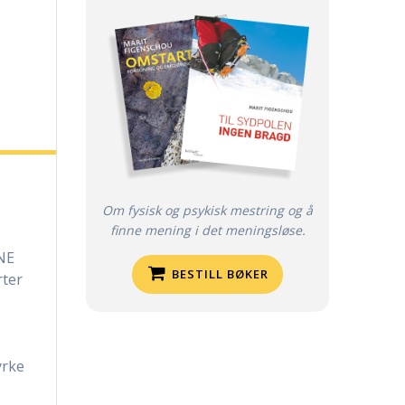
Om fysisk og psykisk mestring og å
finne mening i det meningsløse.
NE
BESTILL BØKER
rter
yrke