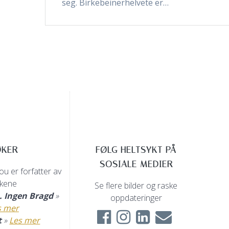
seg. Birkebeinerhelvete er…
ØKER
FØLG HELTSYKT PÅ
SOSIALE MEDIER
u er forfatter av
kene
Se flere bilder og raske
n. Ingen Bragd
»
oppdateringer
s mer
t
»
Les mer