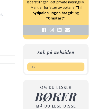
lederstillinger i det private næringsliv.
Marit er forfatter av bøkene
"Til
Sydpolen. Ingen bragd"
og
rt
"Omstart"
.
Søk på websiden
Søk:
OM DU ELSKER
BØKER
MÅ DU LESE DISSE