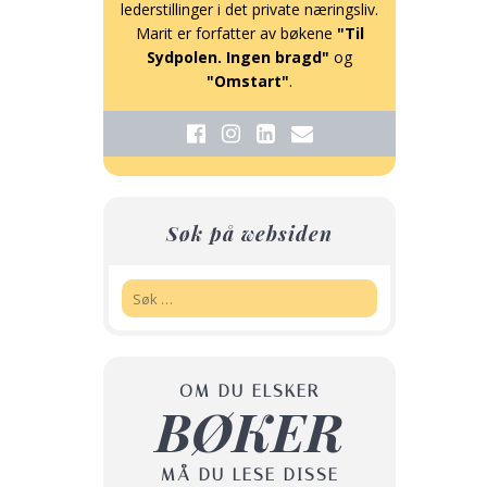
lederstillinger i det private næringsliv.
Marit er forfatter av bøkene
"Til
Sydpolen. Ingen bragd"
og
"Omstart"
.
Søk på websiden
Søk:
OM DU ELSKER
BØKER
MÅ DU LESE DISSE