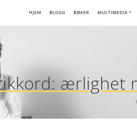
HJEM
BLOGG
BØKER
MULTIMEDIA
tikkord:
ærlighet 