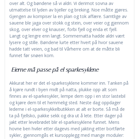
over alt. Og bøndene så vi aldri. Vi derimot sovna av
utmattelse til lyden av bjeller og breking. Noe måtte gjøres.
Gjengen av kompiser la en plan og tok affære. Samtlige av
sauene ble jaga over stokk og stein, over veier og gjennom
skog, over elver og knauser, forbi fjell og enda et fjell.
Langt og lengre enn langt. Sommernatta hadde aldri vært
lysere og stille. Bøndene lurte etter hvert på hvor sauene
hadde tatt veien, og bad til Vårherre om at de måtte bli
funnet før snøen kom.
Eierne må passe på el sparkesyklene
Akkurat her er det el-sparkesyklene kommer inn. Tanken på
å kjøre rundt i byen midt på natta, plukke opp alt som
finnes av el-sparkesykler, lempe dem opp i en stor lastebil
og kjøre dem til et hemmelig sted. Neste dag oppdager
lederne i el-sparkesykkelbutikken at alt er borte. Så må de
ta på fjellsko, pakke sekk og dra ut å lete. Etter dager på
jakt etter levebrødet blir el-sparkesyklene funnet. Mens
hovne ben hviler etter dagevis med jakting etter bortførte
sykler, gjennomgås et kursopplegg med mange moduler: