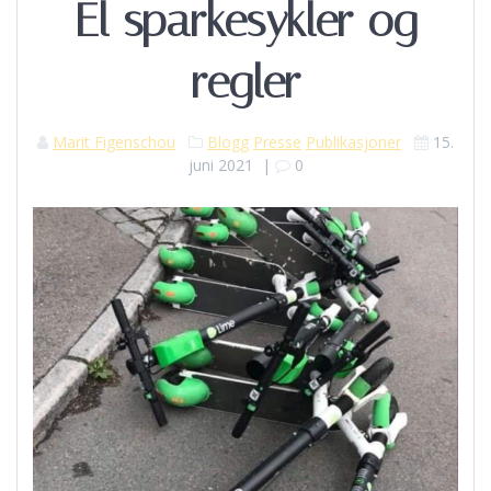
El sparkesykler og
regler
Marit Figenschou
Blogg
Presse
Publikasjoner
15.
juni 2021
|
0