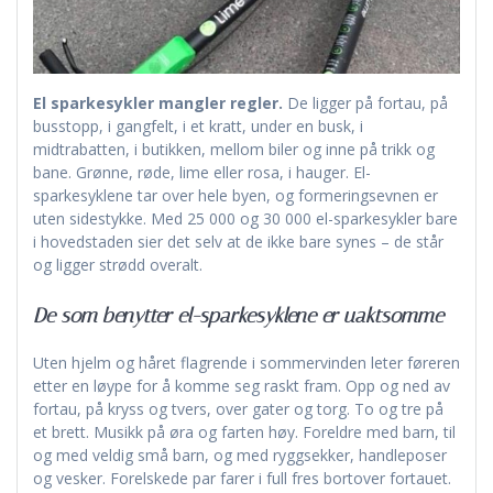
El sparkesykler mangler regler.
De ligger på fortau, på
busstopp, i gangfelt, i et kratt, under en busk, i
midtrabatten, i butikken, mellom biler og inne på trikk og
bane. Grønne, røde, lime eller rosa, i hauger. El-
sparkesyklene tar over hele byen, og formeringsevnen er
uten sidestykke. Med 25 000 og 30 000 el-sparkesykler bare
i hovedstaden sier det selv at de ikke bare synes – de står
og ligger strødd overalt.
De som benytter el-sparkesyklene er uaktsomme
Uten hjelm og håret flagrende i sommervinden leter føreren
etter en løype for å komme seg raskt fram. Opp og ned av
fortau, på kryss og tvers, over gater og torg. To og tre på
et brett. Musikk på øra og farten høy. Foreldre med barn, til
og med veldig små barn, og med ryggsekker, handleposer
og vesker. Forelskede par farer i full fres bortover fortauet.