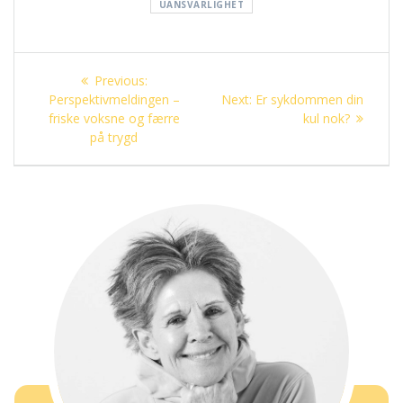
UANSVARLIGHET
Innleggsnavigasjon
Previous
Previous:
post:
Next
Perspektivmeldingen –
Next:
Er sykdommen din
post:
friske voksne og færre
kul nok?
på trygd