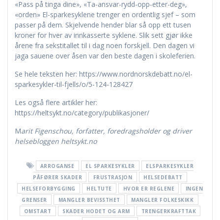
«Pass på tinga dine», «Ta-ansvar-rydd-opp-etter-deg»,
«orden» El-sparkesyklene trenger en ordentlig sjef – som
passer på dem. Skjelvende hender blar så opp ett tusen
kroner for hver av innkasserte syklene. Slik sett gjør ikke
årene fra sekstitallet til i dag noen forskjell. Den dagen vi
jaga sauene over åsen var den beste dagen i skoleferien.
Se hele teksten her: https://www.nordnorskdebatt.no/el-
sparkesykler-til-fjells/o/5-124-128427
Les også flere artikler her:
https://heltsykt.no/category/publikasjoner/
M
arit Figenschou, forfatter, foredragsholder og driver
helsebloggen heltsykt.no
ARROGANSE
EL SPARKESYKLER
ELSPARKESYKLER
PÅFØRER SKADER
FRUSTRASJON
HELSEDEBATT
HELSEFORBYGGING
HELTUTE
HVOR ER REGLENE
INGEN
GRENSER
MANGLER BEVISSTHET
MANGLER FOLKESKIKK
OMSTART
SKADER HODET OG ARM
TRENGERKRAFTTAK