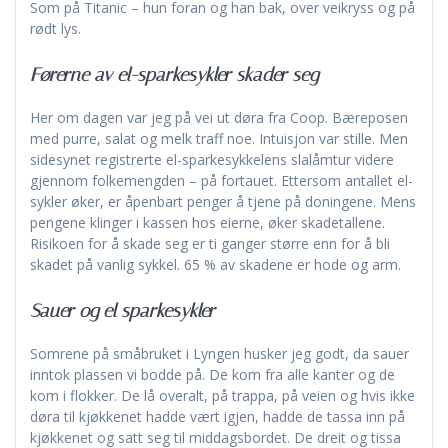
Som på Titanic – hun foran og han bak, over veikryss og på
rødt lys.
Førerne av el-sparkesykler skader seg
Her om dagen var jeg på vei ut døra fra Coop. Bæreposen
med purre, salat og melk traff noe. Intuisjon var stille. Men
sidesynet registrerte el-sparkesykkelens slalåmtur videre
gjennom folkemengden – på fortauet. Ettersom antallet el-
sykler øker, er åpenbart penger å tjene på doningene. Mens
pengene klinger i kassen hos eierne, øker skadetallene.
Risikoen for å skade seg er ti ganger større enn for å bli
skadet på vanlig sykkel. 65 % av skadene er hode og arm.
Sauer og el sparkesykler
Somrene på småbruket i Lyngen husker jeg godt, da sauer
inntok plassen vi bodde på. De kom fra alle kanter og de
kom i flokker. De lå overalt, på trappa, på veien og hvis ikke
døra til kjøkkenet hadde vært igjen, hadde de tassa inn på
kjøkkenet og satt seg til middagsbordet. De dreit og tissa