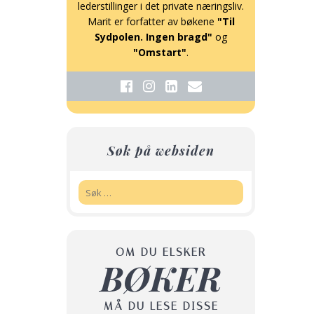
lederstillinger i det private næringsliv.
Marit er forfatter av bøkene
"Til
Sydpolen. Ingen bragd"
og
"Omstart"
.
Søk på websiden
Søk:
OM DU ELSKER
BØKER
MÅ DU LESE DISSE