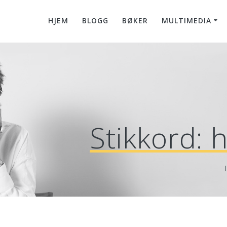
HJEM
BLOGG
BØKER
MULTIMEDIA
Stikkord:
h