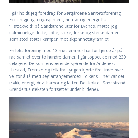
I går holdt jeg foredrag for Sørgårdene Sanitetsforening.
For en gjeng, engasjement, humør og energi. På
”Tøttekveld” på Sandstrand utenfor Evenes, møtte jeg
ualminnelige flotte, tøffe, kloke, friske og sterke damer,
som stod støtt i kampen mot skjønnhetstyranniet.
En lokalforening med 13 medlemmer har for fjerde år på
rad samlet over to hundre damer. I går toppet de med 230
delagere. De kom ens ærende kjørende fra Andenes,
Harstad, Tromsø og folk fra Lyngen kjørte fire timer hver
vei for å få med seg arrangementet! Folkens – her var det
trøkk, energi, driv, humor og latter. Det kokte i Sandstrand
Grendehus (teksten fortsetter under bildene).