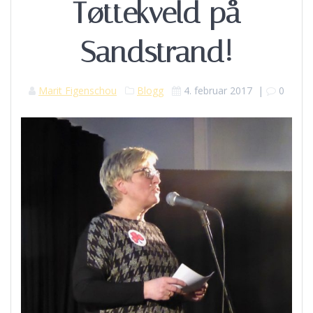
Tøttekveld på
Sandstrand!
Marit Figenschou
Blogg
4. februar 2017
|
0