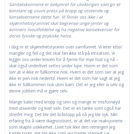
Sanitetskvinnene er bekymret for utviklingen som gir et
konstant og usunt press på kropp og utseende og
konsekvensene dette har. Vi finner oss ikke i at
skjønnhetstyranniet skal begrense unge jenter og
kvinners livsutfoldelse og ha negative konsekvenser for
deres fysiske og psykiske helse.
I dag rir et skjønnhetstyranni over samfunnet. Vi leter etter
mangler og feil og det skal fan ikke stå på innsatsen. Vi
legger oss under kniven for å fjerne for mye hud og nå –
skal også underlivet settes under lupe. Hvem er det som
sier at vi ikke er fullkomne nok. Hvem er det som sier at jeg
ikke er pen nok nedentil. Hvem er det som har sagt at jeg
ikke er fullkommen nok uten barn. Det er jeg eller vi selv og
denne jobben må vi gjøre selv.
Mange baler med kropp og sinn og mange er misfornøyd
med utseende og livet selv. Det er en tanke som også har
streifet meg. Det ble det bråstopp på nå jeg ble syk. Min
erfaring fra å være diagnostisert, er at det var reaksjonene
som skapte usikkerhet. Livet tok ikke den retningen jeg
hadde tenkt, det ble ikke som jeg hadde planlagt og