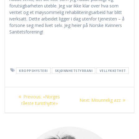
forutsigbarheten uteble. Jeg var ikke klar over hva som
ventet og et møysommelig rehabiliteringsarbeid har blitt
iverksatt. Dette arbeidet ligger i dag utenfor tjenesten – å
forsone seg med livet selv. Jeg heier på Norske Kvinners
Sanitetsforening!
KROPPSHYSTERI
SKJØNNHETSTYRRANI
VELLYKKETHET
Innleggsnavigasjon
Previous
Previous:
«Norges
Next
Next:
Misunnelig azz
post:
råeste turisthytte»
post: