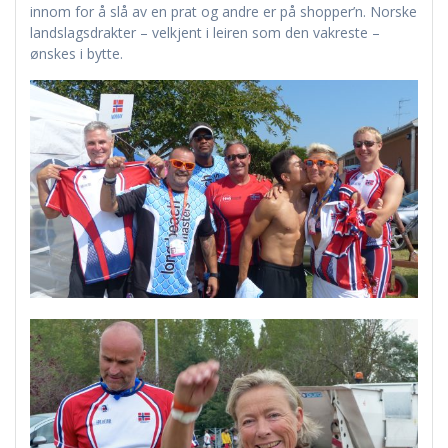
innom for å slå av en prat og andre er på shopper’n. Norske
landslagsdrakter – velkjent i leiren som den vakreste –
ønskes i bytte.