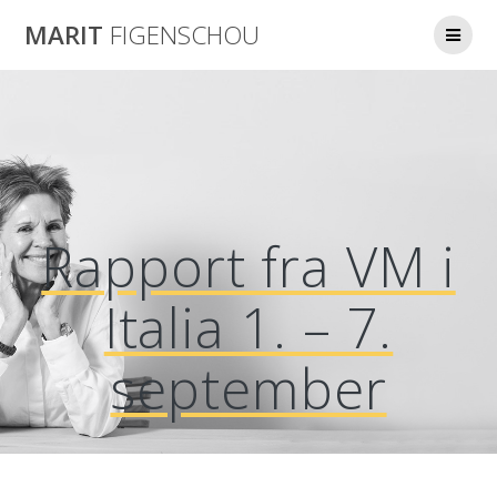
Skip
MARIT
FIGENSCHOU
to
content
Rapport fra VM i
Italia 1. – 7.
september