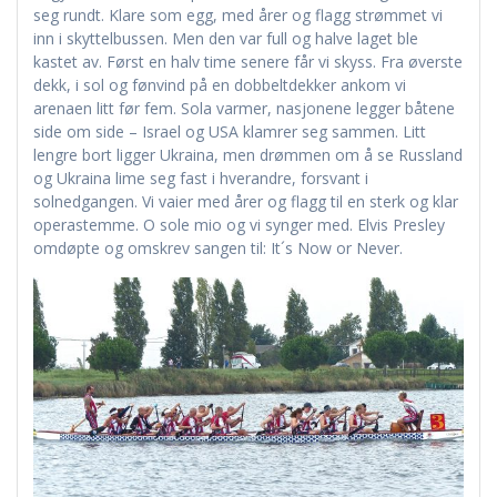
seg rundt. Klare som egg, med årer og flagg strømmet vi
inn i skyttelbussen. Men den var full og halve laget ble
kastet av. Først en halv time senere får vi skyss. Fra øverste
dekk, i sol og fønvind på en dobbeltdekker ankom vi
arenaen litt før fem. Sola varmer, nasjonene legger båtene
side om side – Israel og USA klamrer seg sammen. Litt
lengre bort ligger Ukraina, men drømmen om å se Russland
og Ukraina lime seg fast i hverandre, forsvant i
solnedgangen. Vi vaier med årer og flagg til en sterk og klar
operastemme. O sole mio og vi synger med. Elvis Presley
omdøpte og omskrev sangen til: It´s Now or Never.