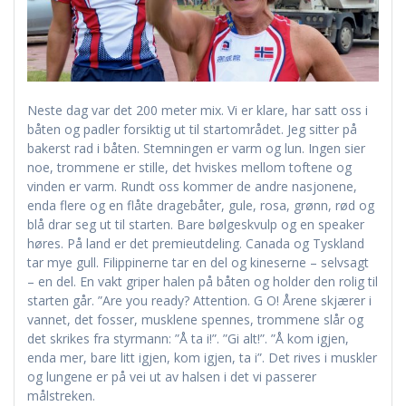
Neste dag var det 200 meter mix. Vi er klare, har satt oss i
båten og padler forsiktig ut til startområdet. Jeg sitter på
bakerst rad i båten. Stemningen er varm og lun. Ingen sier
noe, trommene er stille, det hviskes mellom toftene og
vinden er varm. Rundt oss kommer de andre nasjonene,
enda flere og en flåte dragebåter, gule, rosa, grønn, rød og
blå drar seg ut til starten. Bare bølgeskvulp og en speaker
høres. På land er det premieutdeling. Canada og Tyskland
tar mye gull. Filippinerne tar en del og kineserne – selvsagt
– en del. En vakt griper halen på båten og holder den rolig til
starten går. ”Are you ready? Attention. G O! Årene skjærer i
vannet, det fosser, musklene spennes, trommene slår og
det skrikes fra styrmann: ”Å ta i!”. ”Gi alt!”. ”Å kom igjen,
enda mer, bare litt igjen, kom igjen, ta i”. Det rives i muskler
og lungene er på vei ut av halsen i det vi passerer
målstreken.