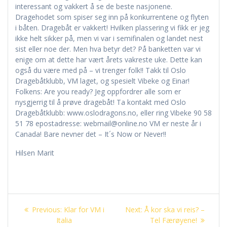
interessant og vakkert å se de beste nasjonene.
Dragehodet som spiser seg inn på konkurrentene og flyten
i båten. Dragebåt er vakkert! Hvilken plassering vi fikk er jeg
ikke helt sikker på, men vi var i semifinalen og landet nest
sist eller noe der. Men hva betyr det? På banketten var vi
enige om at dette har vært årets vakreste uke. Dette kan
også du være med på – vi trenger folk!! Takk til Oslo
Dragebåtklubb, VM laget, og spesielt Vibeke og Einar!
Folkens: Are you ready? Jeg oppfordrer alle som er
nysgjerrig til å prøve dragebåt! Ta kontakt med Oslo
Dragebåtklubb: www.oslodragons.no, eller ring Vibeke 90 58
51 78 epostadresse: webmail@online.no VM er neste år i
Canada! Bare nevner det – It´s Now or Never!!
Hilsen Marit
Innleggsnavigasjon
Previous
Next
Previous:
Klar for VM i
Next:
Å kor ska vi reis? –
post:
post:
Italia
Tel Færøyene!