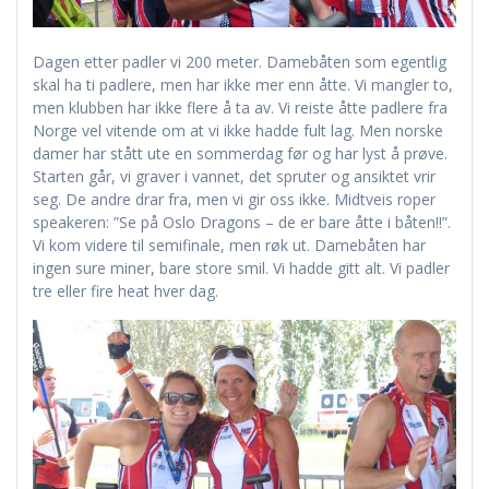
Dagen etter padler vi 200 meter. Damebåten som egentlig
skal ha ti padlere, men har ikke mer enn åtte. Vi mangler to,
men klubben har ikke flere å ta av. Vi reiste åtte padlere fra
Norge vel vitende om at vi ikke hadde fult lag. Men norske
damer har stått ute en sommerdag før og har lyst å prøve.
Starten går, vi graver i vannet, det spruter og ansiktet vrir
seg. De andre drar fra, men vi gir oss ikke. Midtveis roper
speakeren: ”Se på Oslo Dragons – de er bare åtte i båten!!”.
Vi kom videre til semifinale, men røk ut. Damebåten har
ingen sure miner, bare store smil. Vi hadde gitt alt. Vi padler
tre eller fire heat hver dag.