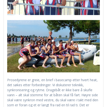
Prosedyrene er greie, en brief i basecamp etter hvert heat,
det søkes etter forbedringer. Vi diskuterer teknikk,
synkronisering og rytme. Dragebåt er ikke bare å skufle
vann – alt skal stemme for at båten skal få fart. Høyre side
skal være synkron med vestre, du skal være i takt med den
som er foran og et er langt fra rad en til rad ti. Det er