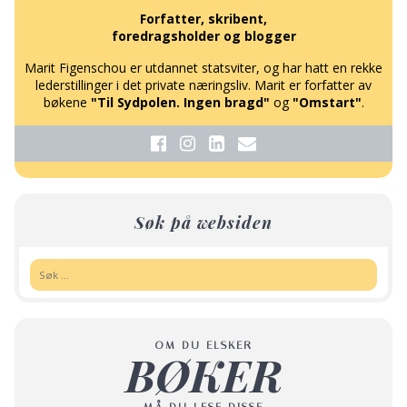
Forfatter, skribent,
foredragsholder og blogger
Marit Figenschou er utdannet statsviter, og har hatt en rekke
lederstillinger i det private næringsliv. Marit er forfatter av
bøkene
"Til Sydpolen. Ingen bragd"
og
"Omstart"
.
Søk på websiden
Søk:
OM DU ELSKER
BØKER
MÅ DU LESE DISSE