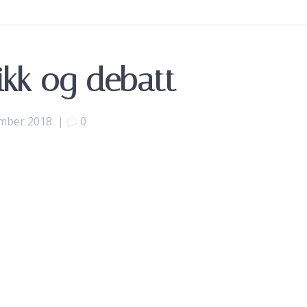
ikk og debatt
ember 2018
|
0