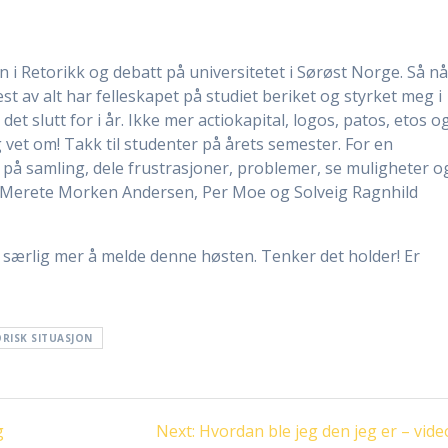
 i Retorikk og debatt på universitetet i Sørøst Norge. Så n
st av alt har felleskapet på studiet beriket og styrket meg i
 det slutt for i år. Ikke mer actiokapital, logos, patos, etos o
g vet om! Takk til studenter på årets semester. For en
på samling, dele frustrasjoner, problemer, se muligheter o
n, Merete Morken Andersen, Per Moe og Solveig Ragnhild
e særlig mer å melde denne høsten. Tenker det holder! Er
RISK SITUASJON
Next
g
Next:
Hvordan ble jeg den jeg er – vide