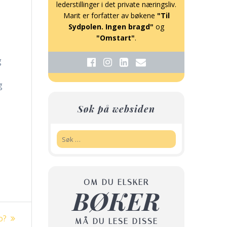
lederstillinger i det private næringsliv.
Marit er forfatter av bøkene
"Til
Sydpolen. Ingen bragd"
og
å
"Omstart"
.
g
g
Søk på websiden
Søk:
OM DU ELSKER
BØKER
o?
MÅ DU LESE DISSE