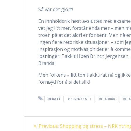
Så var det gjort!
En innholdsrik høst avsluttes med eksamen
vet jeg litt mer, forstår enda mer – men me
troen på at det aldri er for sent. Men nå er
ingen flere retoriske situasjoner – som je
inspirasjon og motivasjon det er å komme 
løsninger. Takk til Iben Brinch Jørgense
Brandal.
Men folkens – litt tomt akkurat nå og ikk
fornøyd for å si det slik!
DEBATT
HELSEDEBATT
RETORIKK
RETO
Innleggsnavigasjon
Previous
Previous:
Shopping og stress – NRK Ytrin