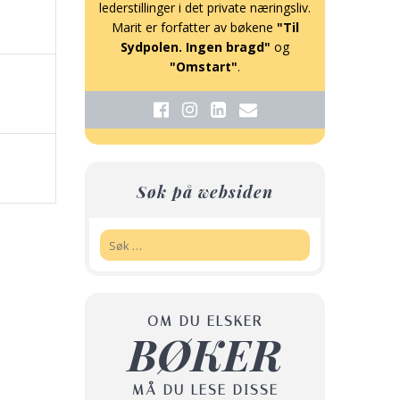
lederstillinger i det private næringsliv.
Marit er forfatter av bøkene
"Til
Sydpolen. Ingen bragd"
og
"Omstart"
.
Søk på websiden
Søk:
OM DU ELSKER
BØKER
MÅ DU LESE DISSE