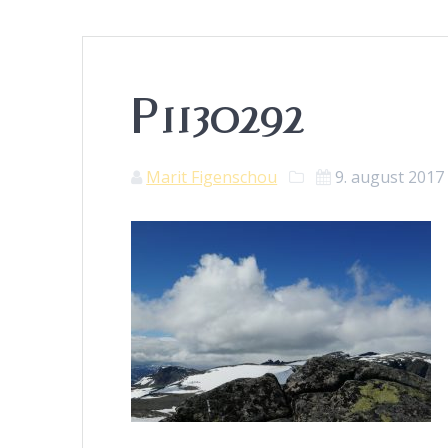
P1130292
Marit Figenschou
9. august 2017