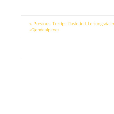
Innleggsnavigasjon
Previous
Previous:
Turtips: Rasletind, Leriungsdale
post:
«Gjendealpene»