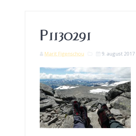
P1130291
Marit Figenschou
9. august 2017