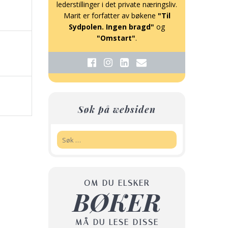
lederstillinger i det private næringsliv.
Marit er forfatter av bøkene
"Til
Sydpolen. Ingen bragd"
og
"Omstart"
.
Søk på websiden
Søk:
OM DU ELSKER
BØKER
MÅ DU LESE DISSE