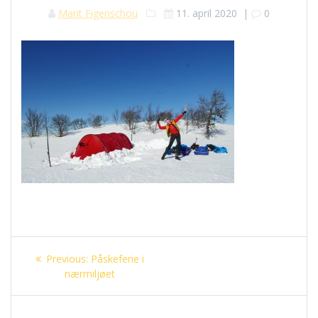
Marit Figenschou
11. april 2020
|
0
Innleggsnavigasjon
Previous
Previous:
Påskeferie i
post:
nærmiljøet