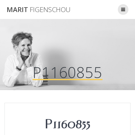
Skip
MARIT
FIGENSCHOU
to
content
P1160855
P1160855