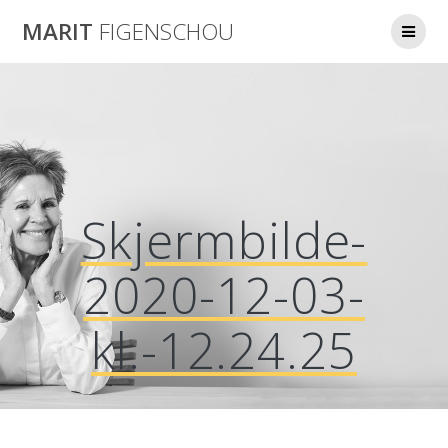
Skip
MARIT
FIGENSCHOU
to
content
Skjermbilde-
2020-12-03-
kl.-12.24.25