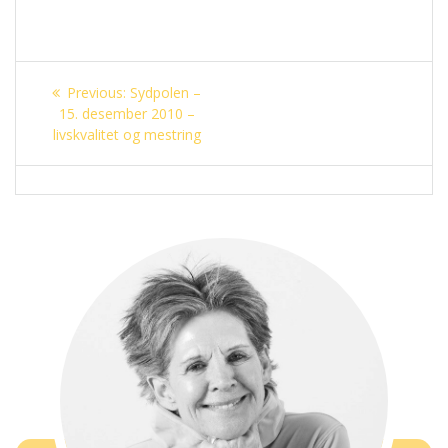
Innleggsnavigasjon
Previous
Previous:
Sydpolen –
post:
15. desember 2010 –
livskvalitet og mestring