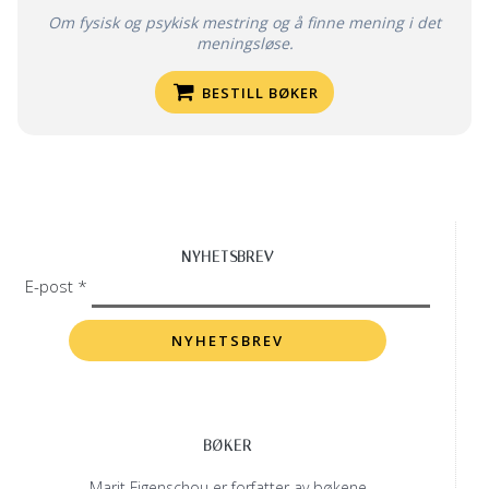
Om fysisk og psykisk mestring og å finne mening i det
meningsløse.
BESTILL BØKER
NYHETSBREV
E-post *
BØKER
Marit Figenschou er forfatter av bøkene