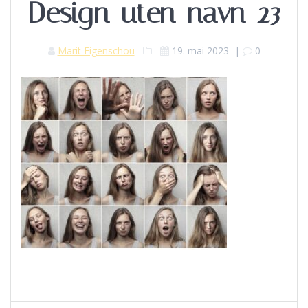
Design-uten-navn-23
Marit Figenschou
19. mai 2023
|
0