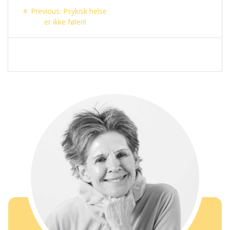
Innleggsnavigasjon
Previous
Previous:
Psykisk helse
post:
er ikke føleri!