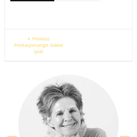
Innleggsnavigasjon
Previous
Previous:
post:
Prestasjonsangst slukker
lyset