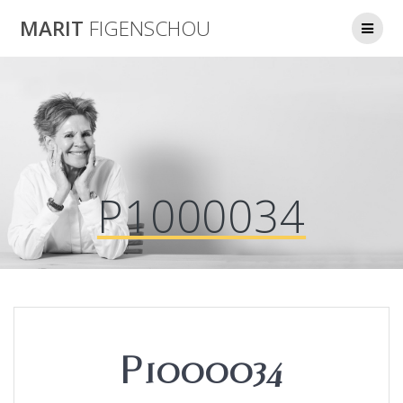
Skip
MARIT
FIGENSCHOU
to
content
P1000034
P1000034