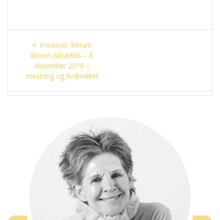
Innleggsnavigasjon
Previous
Previous:
Mount
post:
Vinson Antarktis – 8.
desember 2010 –
mestring og livskvalitet