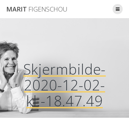
Skip
MARIT
FIGENSCHOU
to
content
Skjermbilde-
2020-12-02-
kl.-18.47.49