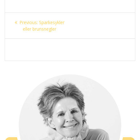
Innleggsnavigasjon
Previous
Previous:
Sparkesykler
post:
eller brunsnegler