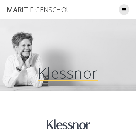
Skip
MARIT
FIGENSCHOU
to
content
Klessnor
Klessnor