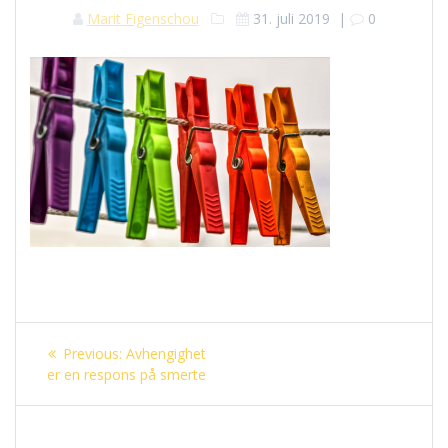
Marit Figenschou
31. juli 2019
|
0
Innleggsnavigasjon
Previous
Previous:
Avhengighet
post:
er en respons på smerte