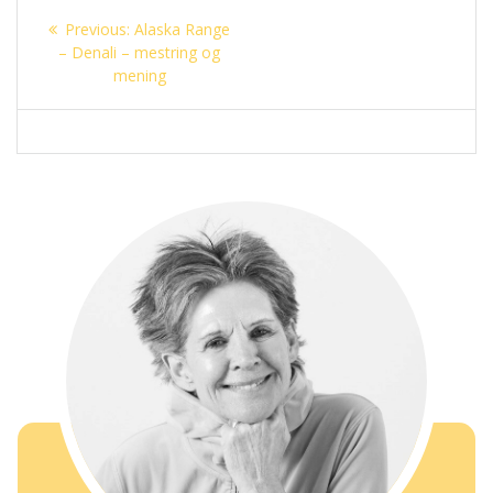
Innleggsnavigasjon
Previous
Previous:
Alaska Range
post:
– Denali – mestring og
mening