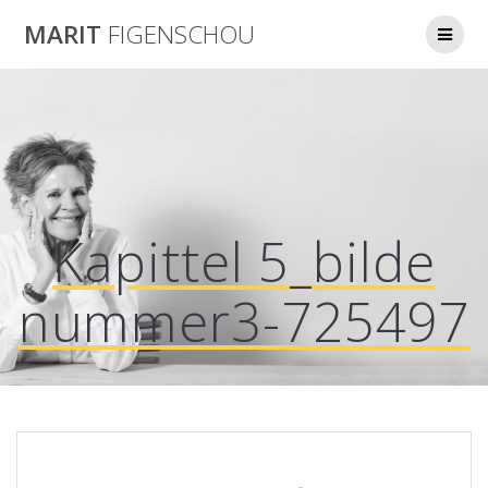
Skip
MARIT
FIGENSCHOU
to
content
Kapittel 5_bilde
nummer3-725497