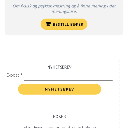
Om fysisk og psykisk mestring og å finne mening i det
meningsløse.
BESTILL BØKER
NYHETSBREV
E-post *
BØKER
Marit Figenschou er forfatter av bøkene