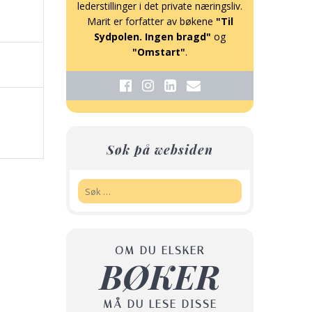
lederstillinger i det private næringsliv.
Marit er forfatter av bøkene
"Til
Sydpolen. Ingen bragd"
og
"Omstart"
.
Søk på websiden
Søk:
OM DU ELSKER
BØKER
MÅ DU LESE DISSE