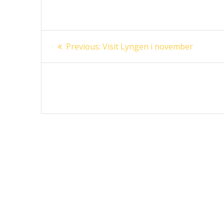
Innleggsnavigasjon
Previous
Previous:
Visit Lyngen i november
post: