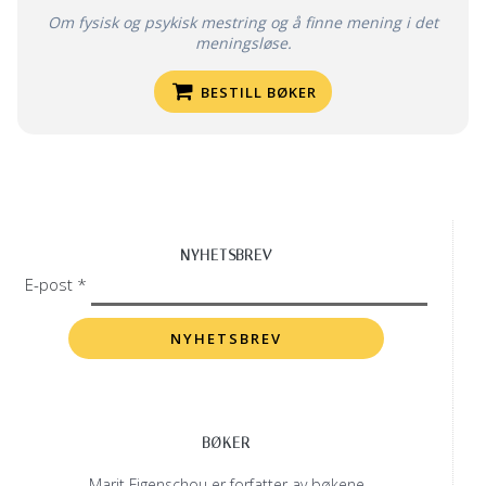
Om fysisk og psykisk mestring og å finne mening i det
meningsløse.
BESTILL BØKER
NYHETSBREV
E-post *
BØKER
Marit Figenschou er forfatter av bøkene