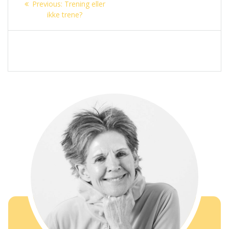
Previous
Previous:
Trening eller
post:
ikke trene?