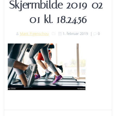
Skjermbilde 2019-02-
01 kl. 18.24.56
Marit Figenschou
1. februar 2019
|
0
Innleggsnavigasjon