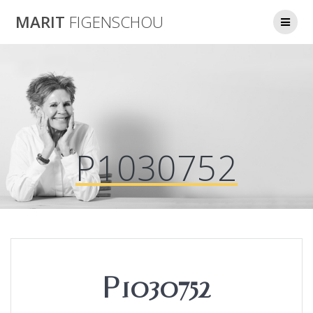
Skip
MARIT
FIGENSCHOU
to
content
P1030752
P1030752