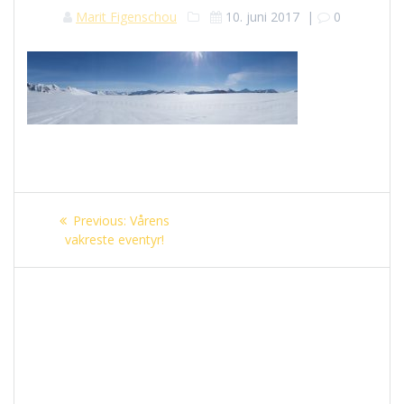
Marit Figenschou
10. juni 2017
|
0
Innleggsnavigasjon
Previous
Previous:
Vårens
post:
vakreste eventyr!