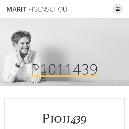
Skip
MARIT
FIGENSCHOU
to
content
P1011439
P1011439