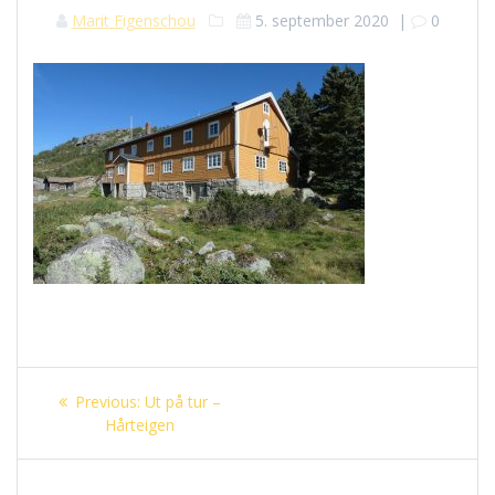
Marit Figenschou
5. september 2020
|
0
Innleggsnavigasjon
Previous
Previous:
Ut på tur –
post:
Hårteigen