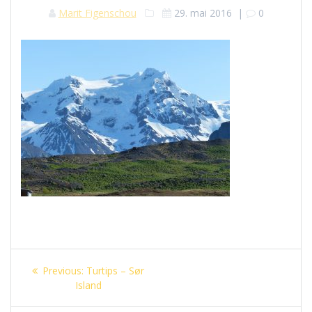
Marit Figenschou
29. mai 2016
|
0
Innleggsnavigasjon
Previous
Previous:
Turtips – Sør
post:
Island