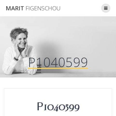
Skip
MARIT
FIGENSCHOU
to
content
P1040599
P1040599