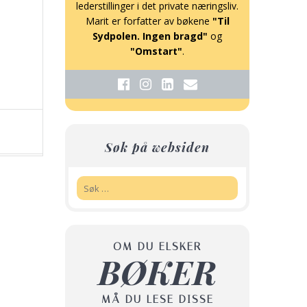
lederstillinger i det private næringsliv.
Marit er forfatter av bøkene
"Til
Sydpolen. Ingen bragd"
og
"Omstart"
.
Søk på websiden
Søk:
OM DU ELSKER
BØKER
MÅ DU LESE DISSE