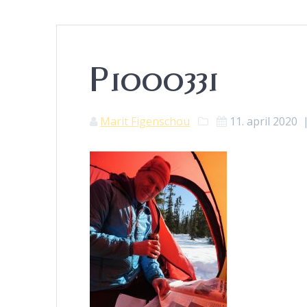
P1000331
Marit Figenschou
11. april 2020