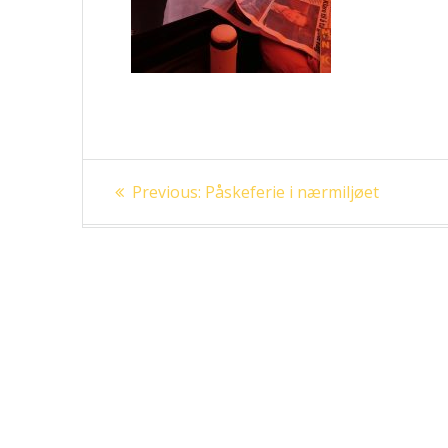
Innleggsnavigasjon
Previous
Previous:
Påskeferie i nærmiljøet
post: