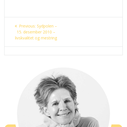
Innleggsnavigasjon
Previous
Previous:
Sydpolen –
post:
15. desember 2010 –
livskvalitet og mestring