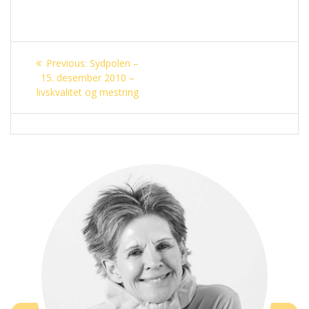
Innleggsnavigasjon
Previous
Previous:
Sydpolen –
post:
15. desember 2010 –
livskvalitet og mestring