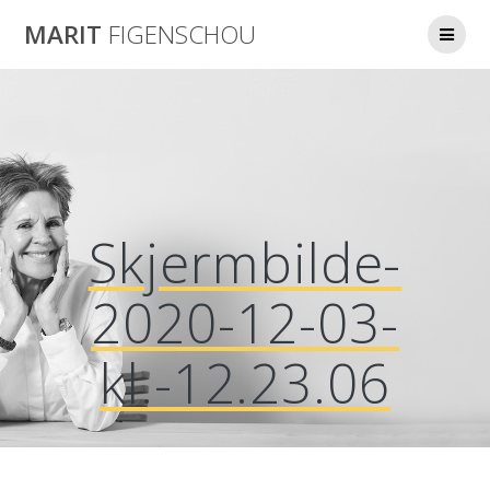
Skip
MARIT
FIGENSCHOU
to
content
Skjermbilde-
2020-12-03-
kl.-12.23.06