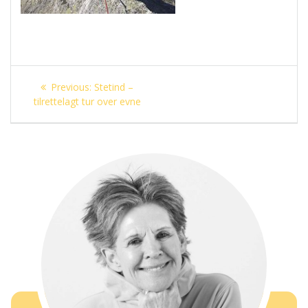
Innleggsnavigasjon
Previous
Previous:
Stetind –
post:
tilrettelagt tur over evne