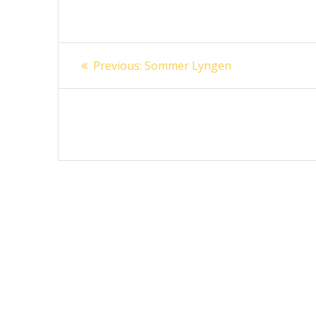
Innleggsnavigasjon
Previous
Previous:
Sommer Lyngen
post: