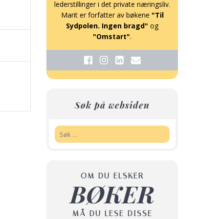
lederstillinger i det private næringsliv.
Marit er forfatter av bøkene
"Til
Sydpolen. Ingen bragd"
og
"Omstart"
.
Søk på websiden
Søk:
OM DU ELSKER
BØKER
MÅ DU LESE DISSE