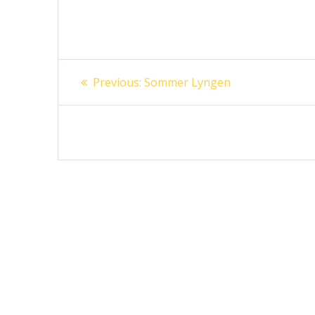
Innleggsnavigasjon
Previous
Previous:
Sommer Lyngen
post: