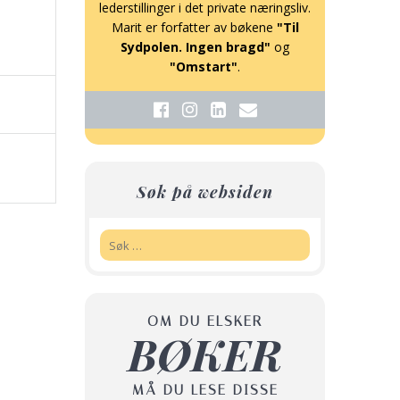
lederstillinger i det private næringsliv.
Marit er forfatter av bøkene
"Til
Sydpolen. Ingen bragd"
og
"Omstart"
.
Søk på websiden
Søk:
OM DU ELSKER
BØKER
MÅ DU LESE DISSE