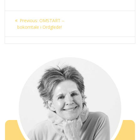
Innleggsnavigasjon
Previous
Previous:
OMSTART –
post:
bokomtale i Ordglede!