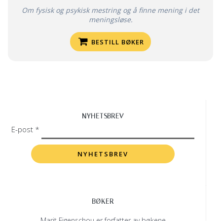
Om fysisk og psykisk mestring og å finne mening i det
meningsløse.
BESTILL BØKER
NYHETSBREV
E-post *
BØKER
Marit Figenschou er forfatter av bøkene