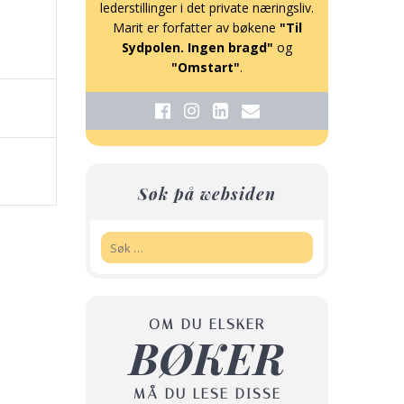
lederstillinger i det private næringsliv.
Marit er forfatter av bøkene
"Til
Sydpolen. Ingen bragd"
og
"Omstart"
.
Søk på websiden
Søk:
OM DU ELSKER
BØKER
MÅ DU LESE DISSE