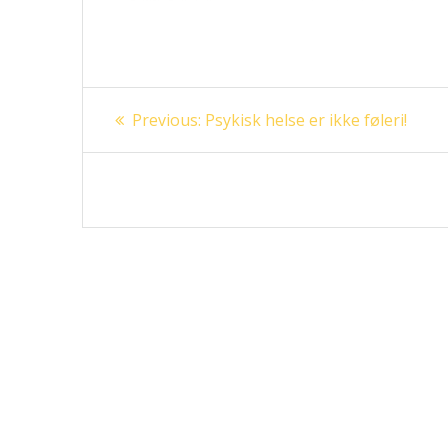
Innleggsnavigasjon
Previous
Previous:
Psykisk helse er ikke føleri!
post: