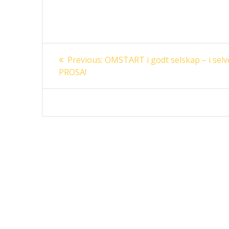
Innleggsnavigasjon
Previous
Previous:
OMSTART i godt selskap – i selv
post:
PROSA!