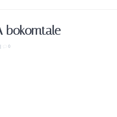
A bokomtale
|
0