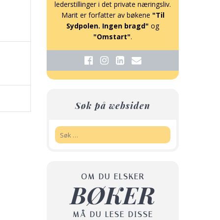
lederstillinger i det private næringsliv.
Marit er forfatter av bøkene
"Til
Sydpolen. Ingen bragd"
og
"Omstart"
.
Søk på websiden
Søk:
OM DU ELSKER
BØKER
MÅ DU LESE DISSE