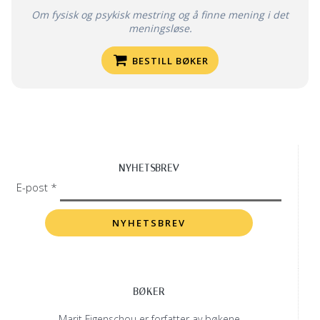
Om fysisk og psykisk mestring og å finne mening i det
meningsløse.
BESTILL BØKER
NYHETSBREV
E-post *
BØKER
Marit Figenschou er forfatter av bøkene