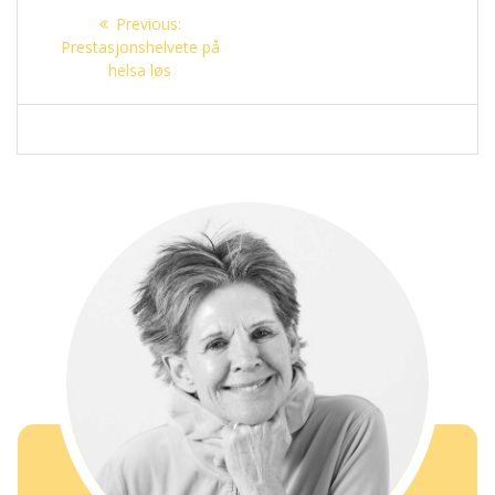
Innleggsnavigasjon
Previous
Previous:
post:
Prestasjonshelvete på
helsa løs