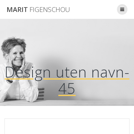
Skip
MARIT
FIGENSCHOU
to
content
Design uten navn-
45