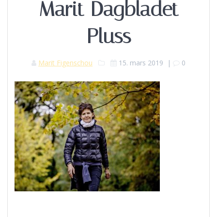
Marit Dagbladet
Pluss
Marit Figenschou
15. mars 2019
|
0