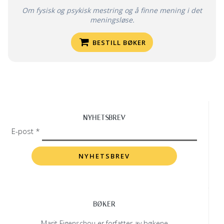
Om fysisk og psykisk mestring og å finne mening i det
meningsløse.
BESTILL BØKER
NYHETSBREV
E-post *
BØKER
Marit Figenschou er forfatter av bøkene