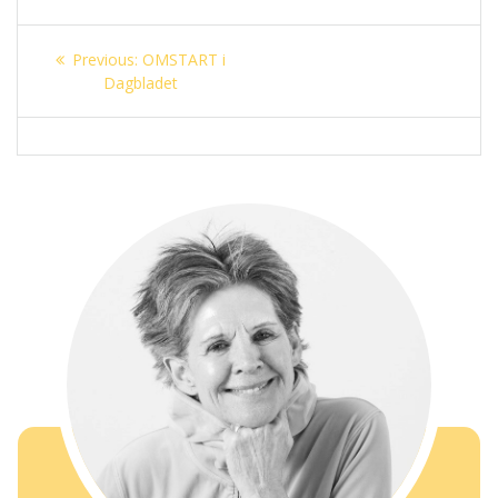
Innleggsnavigasjon
Previous
Previous:
OMSTART i
post:
Dagbladet