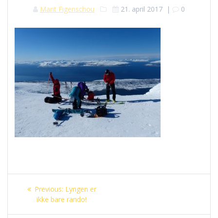
Marit Figenschou
21. april 2017
|
0
Innleggsnavigasjon
Previous
Previous:
Lyngen er
post:
ikke bare rando!