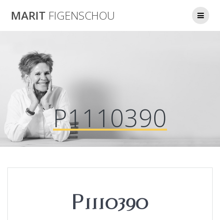
Skip
MARIT
FIGENSCHOU
to
content
P1110390
P1110390