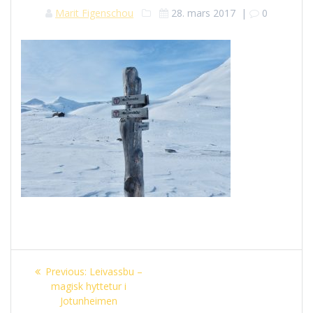
Marit Figenschou
28. mars 2017
|
0
Innleggsnavigasjon
Previous
Previous:
Leivassbu –
post:
magisk hyttetur i
Jotunheimen