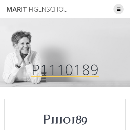
Skip
MARIT
FIGENSCHOU
to
content
P1110189
P1110189